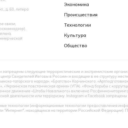
Экономика
., д. 60, литера
Происшествия
е связи,
Технологии
оскомнадзор).
ельна.
Культура
оммерческой
Общество
 запрещены следующие террористические и экстремистские организац
 центр Свидетелей Иеговы в России» и входящие в ее структуру мес
ымско-татарского народа», «Братство» Корчинского, «Артподготовка
», «Украинская повстанческая армия» (УПА). «Фонд борьбы с корруп
енное движение «Штабы Навального» включено Росфинмониторингом
тской деятельности или терроризму. Instagram и Facebook запрещен
ые технологии (информационные технологии предоставления инфор
ти "Интернет", находящихся на территории Российской Федерации).