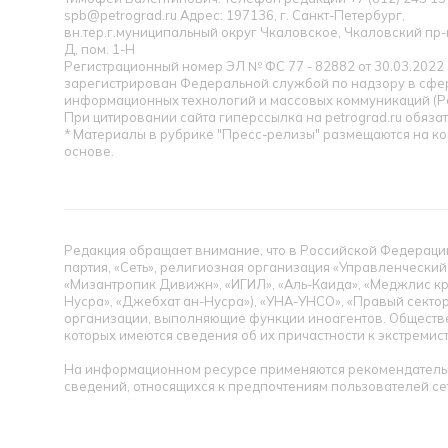
spb@petrograd.ru Адрес: 197136, г. Санкт-Петербург,
вн.тер.г.муниципальный округ Чкаловское, Чкаловский пр-кт
Д, пом. 1-Н
Регистрационный номер ЭЛ № ФС 77 - 82882 от 30.03.2022
зарегистрирован Федеральной службой по надзору в сфер
информационных технологий и массовых коммуникаций (Р
При цитировании сайта гиперссылка на petrograd.ru обязат
* Материалы в рубрике "Пресс-релизы" размещаются на к
основе.
Редакция обращает внимание, что в Российской Федерации
партия, «Сеть», религиозная организация «Управленческий
«Мизантропик Дивижн», «ИГИЛ», «Аль-Каида», «Меджлис кр
Нусра», «Джебхат ан-Нусра»), «УНА-УНСО», «Правый сектор
организации, выполняющие функции иноагентов. Обществ
которых имеются сведения об их причастности к экстремис
На информационном ресурсе применяются рекомендательн
сведений, относящихся к предпочтениям пользователей се