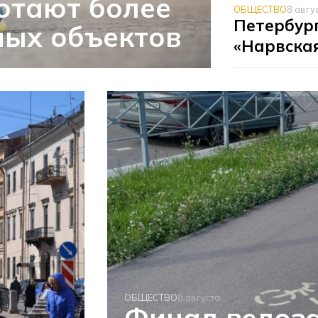
отают более
ОБЩЕСТВО
8 авгу
Петербург
ных объектов
«Нарвская
ОБЩЕСТВО
8 августа
Финал велоза