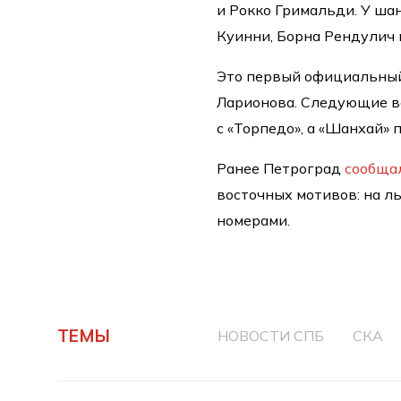
и Рокко Гримальди. У ша
Куинни, Борна Рендулич 
Это первый официальный
Ларионова. Следующие вс
с «Торпедо», а «Шанхай» 
Ранее Петроград
сообща
восточных мотивов: на л
номерами.
ТЕМЫ
НОВОСТИ СПБ
СКА