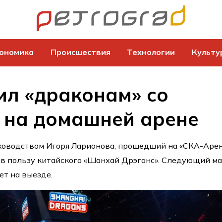
ономика
Происшествия
Технологии
Культу
ил «драконам» со
7 на домашней арене
ководством Игоря Ларионова, прошедший на «СКА-Арен
7 в пользу китайского «Шанхай Дрэгонс». Следующий м
ет на выезде.