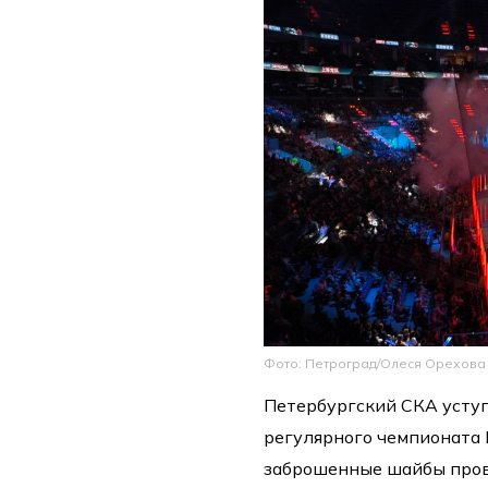
Фото: Петроград/Олеся Орехова
Петербургский СКА уступ
регулярного чемпионата К
заброшенные шайбы пров