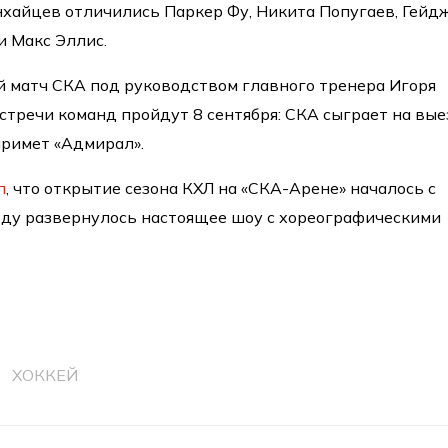
нхайцев отличились Паркер Фу, Никита Попугаев, Гейд
и Макс Эллис.
 матч СКА под руководством главного тренера Игоря
тречи команд пройдут 8 сентября: СКА сыграет на вые
примет «Адмирал».
л
, что открытие сезона КХЛ на «СКА-Арене» началось с
ьду развернулось настоящее шоу с хореографическими
ХОККЕЙ