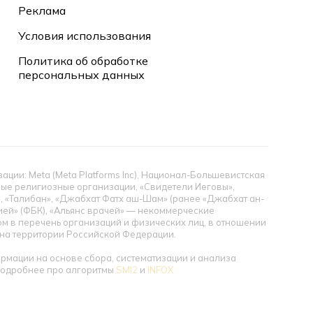
Реклама
Условия использования
Политика об обработке
персональных данных
ии: Meta (Meta Platforms Inc), Национал-Большевистская
тные религиозные организации, «Свидетели Иеговы»,
», «Талибан», «Джабхат Фатх аш-Шам» (ранее «Джабхат ан-
цией» (ФБК), «Альянс врачей» — некоммерческие
 в перечень организаций и физических лиц, в отношении
ы на территории Российской Федерации.
мации на основе сбора, систематизации и анализа
 Подробнее про алгоритмы
SMI2
и
INFOX