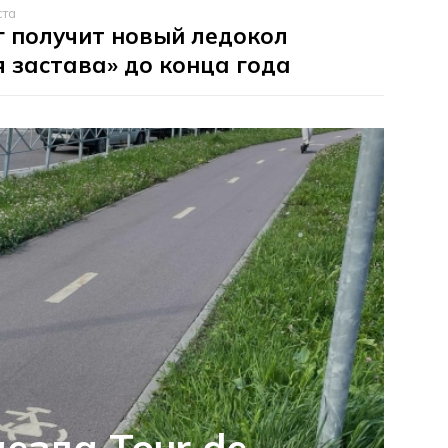
ста
 получит новый ледокол
 застава» до конца года
езда Tour de