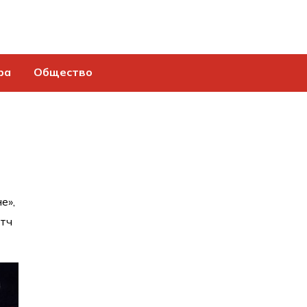
ра
Общество
е»,
атч