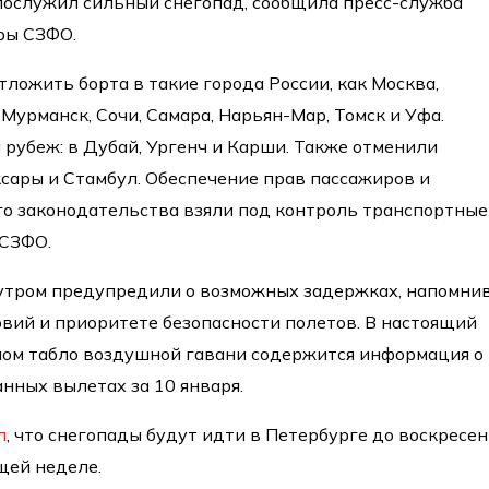
послужил сильный снегопад, сообщила пресс-служба
ры СЗФО.
ложить борта в такие города России, как Москва,
Мурманск, Сочи, Самара, Нарьян-Мар, Томск и Уфа.
 рубеж: в Дубай, Ургенч и Карши. Также отменили
ксары и Стамбул. Обеспечение прав пассажиров и
о законодательства взяли под контроль транспортные
 СЗФО.
утром предупредили о возможных задержках, напомнив
вий и приоритете безопасности полетов. В настоящий
ом табло воздушной гавани содержится информация о
нных вылетах за 10 января.
л
, что снегопады будут идти в Петербурге до воскресе
щей неделе.