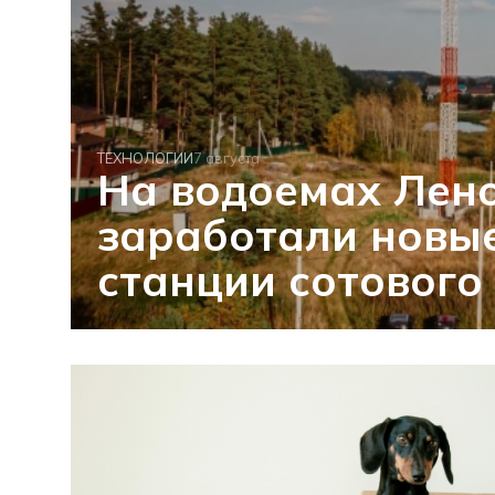
ТЕХНОЛОГИИ
7 августа
На водоемах Лен
заработали новы
станции сотового