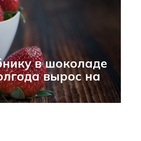
бнику в шоколаде
полгода вырос на