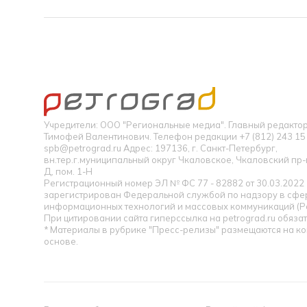
Учредители: ООО "Региональные медиа". Главный редакт
Тимофей Валентинович. Телефон редакции +7 (812) 243 15 
spb@petrograd.ru Адрес: 197136, г. Санкт-Петербург,
вн.тер.г.муниципальный округ Чкаловское, Чкаловский пр-кт
Д, пом. 1-Н
Регистрационный номер ЭЛ № ФС 77 - 82882 от 30.03.2022
зарегистрирован Федеральной службой по надзору в сфер
информационных технологий и массовых коммуникаций (Р
При цитировании сайта гиперссылка на petrograd.ru обязат
* Материалы в рубрике "Пресс-релизы" размещаются на к
основе.