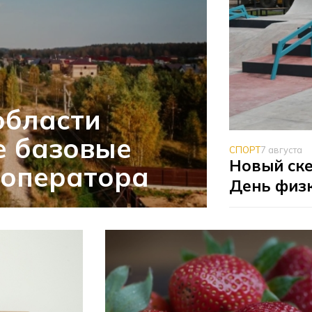
области
е базовые
СПОРТ
7 августа
Новый ске
 оператора
День физ