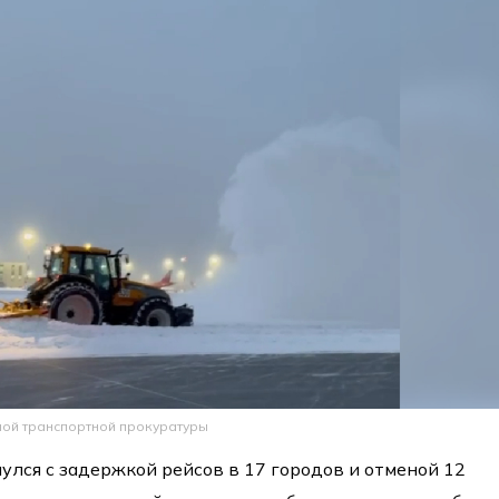
ной транспортной прокуратуры
улся с задержкой рейсов в 17 городов и отменой 12