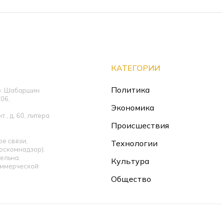
КАТЕГОРИИ
Политика
ор: Шабаршин
06,
Экономика
., д. 60, литера
Происшествия
е связи,
Технологии
оскомнадзор).
ельна.
Культура
оммерческой
Общество