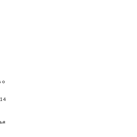
 о
 14
нья