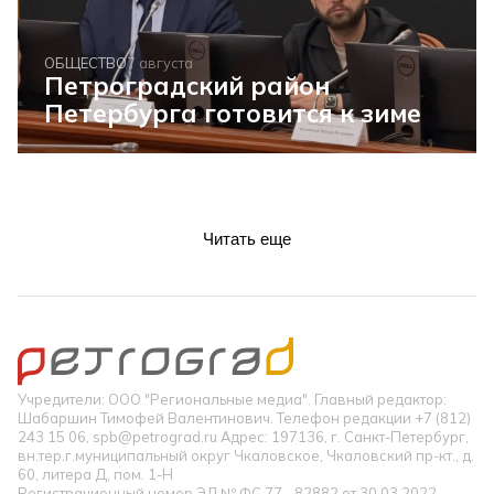
ОБЩЕСТВО
7 августа
Петроградский район
Петербурга готовится к зиме
Читать еще
Учредители: ООО "Региональные медиа". Главный редактор:
Шабаршин Тимофей Валентинович. Телефон редакции +7 (812)
243 15 06, spb@petrograd.ru Адрес: 197136, г. Санкт-Петербург,
вн.тер.г.муниципальный округ Чкаловское, Чкаловский пр-кт., д.
60, литера Д, пом. 1-Н
Регистрационный номер ЭЛ № ФС 77 - 82882 от 30.03.2022