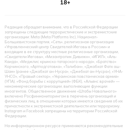
18+
Редакция обращает внимание, что в Российской Федерации
запрещены следующие террористические и экстремистские
организации: Meta (Meta Platforms Inc), Национал-
Большевистская партия, «Сеть», религиозная организация
«Управленческий центр Свидетелей Иеговы в России» и
входящие в ее структуру местные религиозные организации,
«Свидетели Иеговы», «Мизантропик Дивижн», «ИГИЛ», «Аль-
Каида», «Меджлис крымско-татарского народа», «Братство»
Корчинского, «Артподготовка», «Талибан», «Джабхат Фатх аш-
Шам» (ранее «Джабхат ан-Нусра», «Джебхат ан-Нусра»), «УНА-
УНСО», «Правый сектор», «Украинская повстанческая армия»
(УПА). «Фонд борьбы с коррупцией» (ФБК), «Альянс врачей» —
некоммерческие организации, выполняющие функции
иноагентов. Общественное движение «Штабы Навального»
включено Росфинмониторингом в перечень организаций и
физических лиц, в отношении которых имеются сведения об их
причастности к экстремистской деятельности или терроризму.
Instagram и Facebook запрещены на территории Российской
Федерации.
На информационном ресурсе применяются рекомендательные