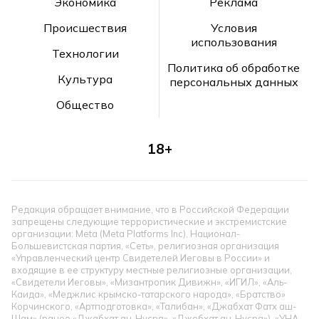
Экономика
Реклама
Происшествия
Условия
использования
Технологии
Политика об обработке
Культура
персональных данных
Общество
18+
Редакция обращает внимание, что в Российской Федерации
запрещены следующие террористические и экстремистские
организации: Meta (Meta Platforms Inc), Национал-
Большевистская партия, «Сеть», религиозная организация
«Управленческий центр Свидетелей Иеговы в России» и
входящие в ее структуру местные религиозные организации,
«Свидетели Иеговы», «Мизантропик Дивижн», «ИГИЛ», «Аль-
Каида», «Меджлис крымско-татарского народа», «Братство»
Корчинского, «Артподготовка», «Талибан», «Джабхат Фатх аш-
Шам» (ранее «Джабхат ан-Нусра», «Джебхат ан-Нусра»), «УНА-