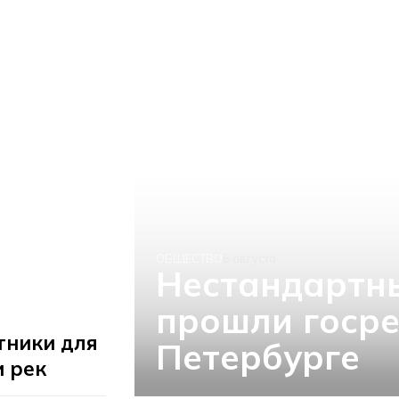
ОБЩЕСТВО
6 августа
Нестандартн
прошли госре
тники для
Петербурге
и рек