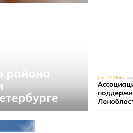
о района
ОБЩЕСТВО
6 авгу
и
Ассоциаци
поддержк
етербурге
Леноблас