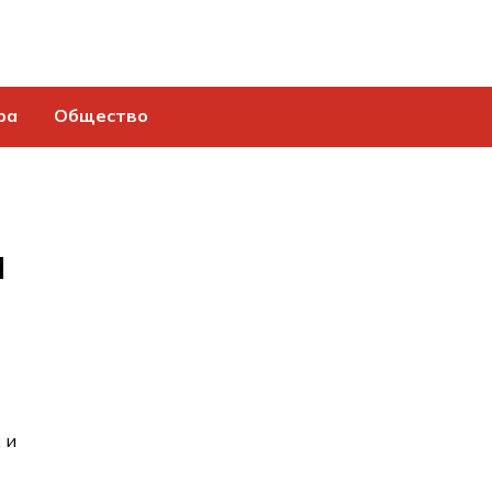
ра
Общество
и
 и