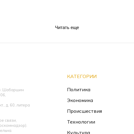
Читать еще
КАТЕГОРИИ
Политика
ор: Шабаршин
06,
Экономика
., д. 60, литера
Происшествия
е связи,
Технологии
оскомнадзор).
ельна.
Культура