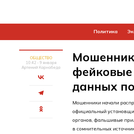
Политика
Эк
Мошенник
ОБЩЕСТВО
10:42 - 9 января
фейковые 
Артемий Карнабеда
данных п
Мошенники начали распр
официальный установщи
органов, фальшивые при
в сомнительных источник