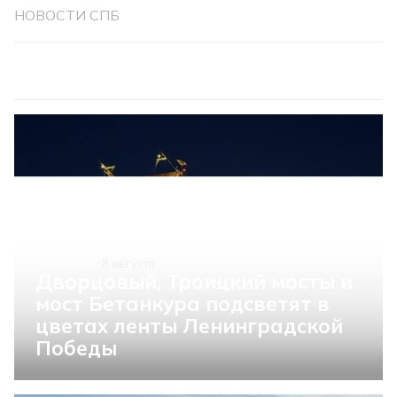
НОВОСТИ СПБ
ОБЩЕСТВО
8 августа
Дворцовый, Троицкий мосты и
мост Бетанкура подсветят в
цветах ленты Ленинградской
Победы