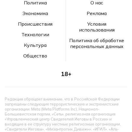
Политика
О нас
Экономика
Реклама
Происшествия
Условия
использования
Технологии
Политика об обработке
Культура
персональных данных
Общество
18+
Редакция обращает внимание, что в Российской Федерации
запрещены следующие террористические и экстремистские
организации: Meta (Meta Platforms Inc), Национал-
Большевистская партия, «Сеть», религиозная организация
«Управленческий центр Свидетелей Иеговы в России» и
входящие в ее структуру местные религиозные организации,
«Свидетели Иеговы», «Мизантропик Дивижн», «ИГИЛ», «Аль-