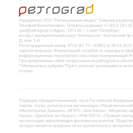
Учредители: ООО "Региональные медиа". Главный редакт
Тимофей Валентинович. Телефон редакции +7 (812) 243 15 
spb@petrograd.ru Адрес: 197136, г. Санкт-Петербург,
вн.тер.г.муниципальный округ Чкаловское, Чкаловский пр-кт
Д, пом. 1-Н
Регистрационный номер ЭЛ № ФС 77 - 82882 от 30.03.2022
зарегистрирован Федеральной службой по надзору в сфер
информационных технологий и массовых коммуникаций (Р
При цитировании сайта гиперссылка на petrograd.ru обязат
* Материалы в рубрике "Пресс-релизы" размещаются на к
основе.
Редакция обращает внимание, что в Российской Федерации
партия, «Сеть», религиозная организация «Управленческий
«Мизантропик Дивижн», «ИГИЛ», «Аль-Каида», «Меджлис кр
Нусра», «Джебхат ан-Нусра»), «УНА-УНСО», «Правый сектор
организации, выполняющие функции иноагентов. Обществ
которых имеются сведения об их причастности к экстремис