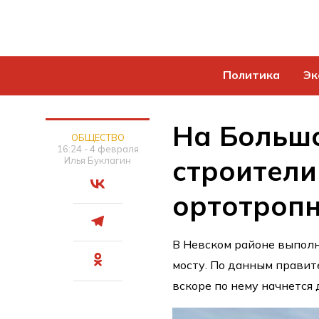
Политика
Эк
На Больш
ОБЩЕСТВО
16:24 - 4 февраля
строители
Илья Буклагин
ортотроп
В Невском районе выпол
мосту. По данным правите
вскоре по нему начнется