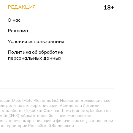
РЕДАКЦИЯ
18+
О нас
Реклама
Условия использования
Политика об обработке
персональных данных
ии: Meta (Meta Platforms Inc), Национал-Большевистская
тные религиозные организации, «Свидетели Иеговы»,
», «Талибан», «Джабхат Фатх аш-Шам» (ранее «Джабхат ан-
цией» (ФБК), «Альянс врачей» — некоммерческие
 в перечень организаций и физических лиц, в отношении
ы на территории Российской Федерации.