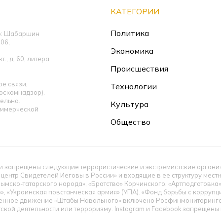
КАТЕГОРИИ
Политика
ор: Шабаршин
06,
Экономика
., д. 60, литера
Происшествия
е связи,
Технологии
оскомнадзор).
ельна.
Культура
оммерческой
Общество
 запрещены следующие террористические и экстремистские организац
 центр Свидетелей Иеговы в России» и входящие в ее структуру мес
ымско-татарского народа», «Братство» Корчинского, «Артподготовка
», «Украинская повстанческая армия» (УПА). «Фонд борьбы с корруп
енное движение «Штабы Навального» включено Росфинмониторингом
тской деятельности или терроризму. Instagram и Facebook запрещен