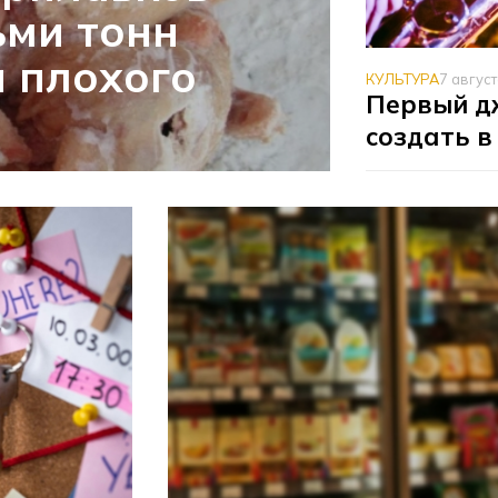
ьми тонн
 плохого
КУЛЬТУРА
7 авгус
Первый д
создать в