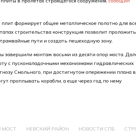
плиты в пролетах строящегося сооружения,
сообщил
 плит формирует общее металлическое полотно для вс
этапах строительства конструкция позволит проложит
 трамвайные пути и создать пешеходную зону.
ы завершили монтаж восьми из десяти опор моста. Дал
боту с пусконаладочными механизмами гидравлических
гнозу Смольного, при достигнутом опережении плана в
гут проплывать корабли, а еще через год по нему
 МОСТ
НЕВСКИЙ РАЙОН
НОВОСТИ СПБ
СТР