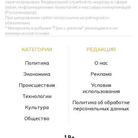
зарегистрирован Федеральной службой по надзору в сфере
связи, информационных технологий и массовых коммуникаций
(Роскомнадзор).
При цитировании сайта гиперссылка на petrograd.ru
обязательна.
* Материалы в рубрике "Пресс-релизы" размещаются на
коммерческой основе.
КАТЕГОРИИ
РЕДАКЦИЯ
Политика
О нас
Экономика
Реклама
Происшествия
Условия
использования
Технологии
Политика об обработке
Культура
персональных данных
Общество
18+