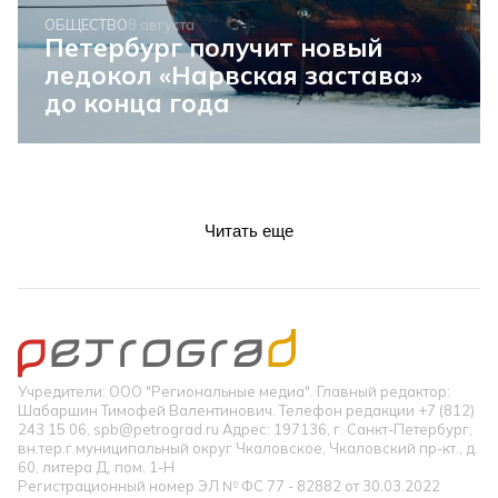
ОБЩЕСТВО
8 августа
Петербург получит новый
ледокол «Нарвская застава»
до конца года
Читать еще
Учредители: ООО "Региональные медиа". Главный редактор:
Шабаршин Тимофей Валентинович. Телефон редакции +7 (812)
243 15 06, spb@petrograd.ru Адрес: 197136, г. Санкт-Петербург,
вн.тер.г.муниципальный округ Чкаловское, Чкаловский пр-кт., д.
60, литера Д, пом. 1-Н
Регистрационный номер ЭЛ № ФС 77 - 82882 от 30.03.2022