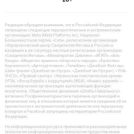
Редакция обращает внимание, что в Российской Федерации
запрещены следующие террористические и экстремистские
организации: Meta (Meta Platforms Inc), Национал-
Большевистская партия, «Сеть», религиозная организация
«Управленческий центр Свидетелей Иеговы в России» и
входящие в ее структуру местные религиозные организации,
«Свидетели Иеговы», «Мизантропик Дивижн», «ИГИЛ», «Аль-
Каида», «Меджлис крымско-татарского народа», «Братство»
Корчинского, «Артподготовка», «Талибан», «Джабхат Фатх аш-
Шам» (ранее «Джабхат ан-Нусра», «Джебхат ан-Нусра»), «УНА-
УНСО», «Правый сектор», «Украинская повстанческая армия»
(УПА). «Фонд борьбы с коррупцией» (ФБК), «Альянс врачей» —
некоммерческие организации, выполняющие функции
иноагентов. Общественное движение «Штабы Навального»
включено Росфинмониторингом в перечень организаций и
физических лиц, в отношении которых имеются сведения об их
причастности к экстремистской деятельности или терроризму.
Instagram и Facebook запрещены на территории Российской
Федерации.
На информационном ресурсе применяются рекомендательные
технологии (информационные технологии предоставления