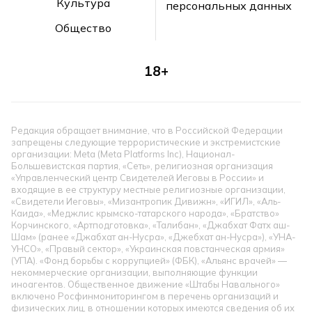
Культура
персональных данных
Общество
18+
Редакция обращает внимание, что в Российской Федерации
запрещены следующие террористические и экстремистские
организации: Meta (Meta Platforms Inc), Национал-
Большевистская партия, «Сеть», религиозная организация
«Управленческий центр Свидетелей Иеговы в России» и
входящие в ее структуру местные религиозные организации,
«Свидетели Иеговы», «Мизантропик Дивижн», «ИГИЛ», «Аль-
Каида», «Меджлис крымско-татарского народа», «Братство»
Корчинского, «Артподготовка», «Талибан», «Джабхат Фатх аш-
Шам» (ранее «Джабхат ан-Нусра», «Джебхат ан-Нусра»), «УНА-
УНСО», «Правый сектор», «Украинская повстанческая армия»
(УПА). «Фонд борьбы с коррупцией» (ФБК), «Альянс врачей» —
некоммерческие организации, выполняющие функции
иноагентов. Общественное движение «Штабы Навального»
включено Росфинмониторингом в перечень организаций и
физических лиц, в отношении которых имеются сведения об их