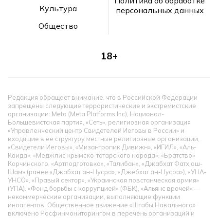
Политика об обработке
Культура
персональных данных
Общество
18+
Редакция обращает внимание, что в Российской Федерации
запрещены следующие террористические и экстремистские
организации: Meta (Meta Platforms Inc), Национал-
Большевистская партия, «Сеть», религиозная организация
«Управленческий центр Свидетелей Иеговы в России» и
входящие в ее структуру местные религиозные организации,
«Свидетели Иеговы», «Мизантропик Дивижн», «ИГИЛ», «Аль-
Каида», «Меджлис крымско-татарского народа», «Братство»
Корчинского, «Артподготовка», «Талибан», «Джабхат Фатх аш-
Шам» (ранее «Джабхат ан-Нусра», «Джебхат ан-Нусра»), «УНА-
УНСО», «Правый сектор», «Украинская повстанческая армия»
(УПА). «Фонд борьбы с коррупцией» (ФБК), «Альянс врачей» —
некоммерческие организации, выполняющие функции
иноагентов. Общественное движение «Штабы Навального»
включено Росфинмониторингом в перечень организаций и