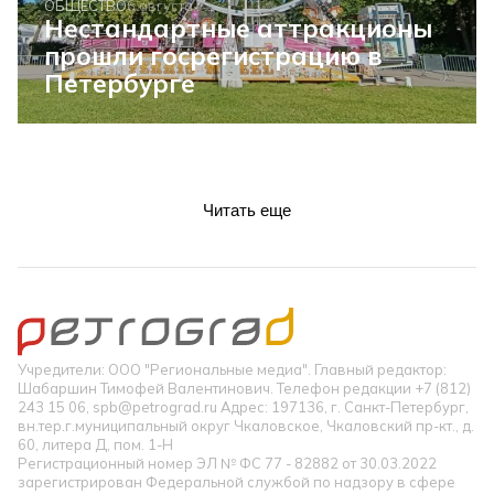
ОБЩЕСТВО
6 августа
Нестандартные аттракционы
прошли госрегистрацию в
Петербурге
Читать еще
Учредители: ООО "Региональные медиа". Главный редактор:
Шабаршин Тимофей Валентинович. Телефон редакции +7 (812)
243 15 06, spb@petrograd.ru Адрес: 197136, г. Санкт-Петербург,
вн.тер.г.муниципальный округ Чкаловское, Чкаловский пр-кт., д.
60, литера Д, пом. 1-Н
Регистрационный номер ЭЛ № ФС 77 - 82882 от 30.03.2022
зарегистрирован Федеральной службой по надзору в сфере