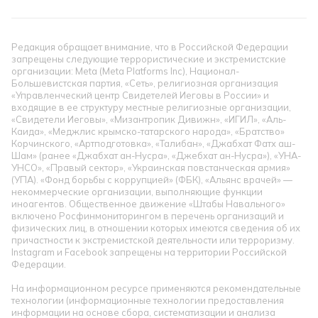
Редакция обращает внимание, что в Российской Федерации
запрещены следующие террористические и экстремистские
организации: Meta (Meta Platforms Inc), Национал-
Большевистская партия, «Сеть», религиозная организация
«Управленческий центр Свидетелей Иеговы в России» и
входящие в ее структуру местные религиозные организации,
«Свидетели Иеговы», «Мизантропик Дивижн», «ИГИЛ», «Аль-
Каида», «Меджлис крымско-татарского народа», «Братство»
Корчинского, «Артподготовка», «Талибан», «Джабхат Фатх аш-
Шам» (ранее «Джабхат ан-Нусра», «Джебхат ан-Нусра»), «УНА-
УНСО», «Правый сектор», «Украинская повстанческая армия»
(УПА). «Фонд борьбы с коррупцией» (ФБК), «Альянс врачей» —
некоммерческие организации, выполняющие функции
иноагентов. Общественное движение «Штабы Навального»
включено Росфинмониторингом в перечень организаций и
физических лиц, в отношении которых имеются сведения об их
причастности к экстремистской деятельности или терроризму.
Instagram и Facebook запрещены на территории Российской
Федерации.
На информационном ресурсе применяются рекомендательные
технологии (информационные технологии предоставления
информации на основе сбора, систематизации и анализа