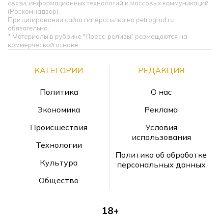
связи, информационных технологий и массовых коммуникаций
(Роскомнадзор).
При цитировании сайта гиперссылка на petrograd.ru
обязательна.
* Материалы в рубрике "Пресс-релизы" размещаются на
коммерческой основе.
КАТЕГОРИИ
РЕДАКЦИЯ
Политика
О нас
Экономика
Реклама
Происшествия
Условия
использования
Технологии
Политика об обработке
Культура
персональных данных
Общество
18+