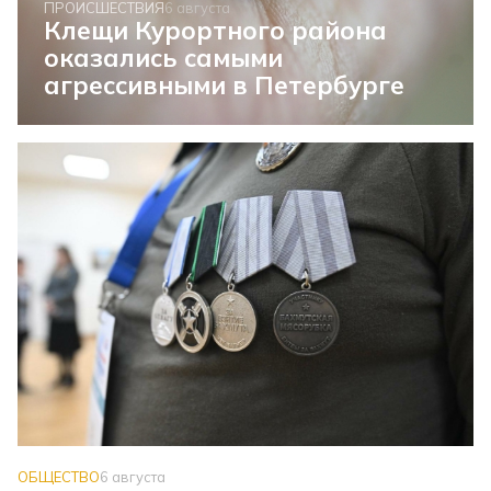
ПРОИСШЕСТВИЯ
6 августа
Клещи Курортного района
оказались самыми
агрессивными в Петербурге
ОБЩЕСТВО
6 августа