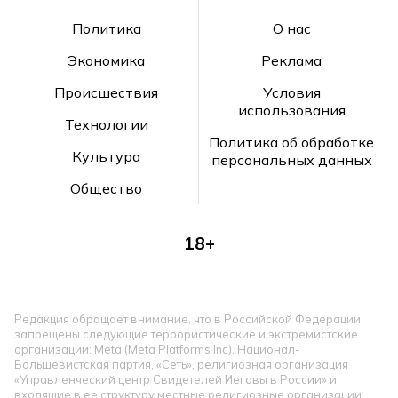
Политика
О нас
Экономика
Реклама
Происшествия
Условия
использования
Технологии
Политика об обработке
Культура
персональных данных
Общество
18+
Редакция обращает внимание, что в Российской Федерации
запрещены следующие террористические и экстремистские
организации: Meta (Meta Platforms Inc), Национал-
Большевистская партия, «Сеть», религиозная организация
«Управленческий центр Свидетелей Иеговы в России» и
входящие в ее структуру местные религиозные организации,