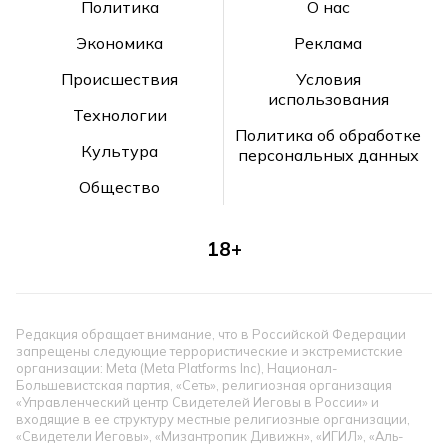
Политика
О нас
Экономика
Реклама
Происшествия
Условия
использования
Технологии
Политика об обработке
Культура
персональных данных
Общество
18+
Редакция обращает внимание, что в Российской Федерации
запрещены следующие террористические и экстремистские
организации: Meta (Meta Platforms Inc), Национал-
Большевистская партия, «Сеть», религиозная организация
«Управленческий центр Свидетелей Иеговы в России» и
входящие в ее структуру местные религиозные организации,
«Свидетели Иеговы», «Мизантропик Дивижн», «ИГИЛ», «Аль-