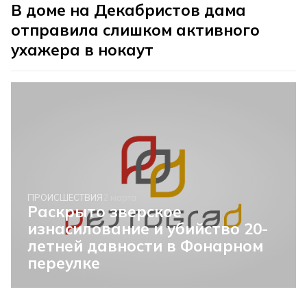
В доме на Декабристов дама
отправила слишком активного
ухажера в нокаут
ПРОИСШЕСТВИЯ
2 марта
Раскрыто зверское
изнасилование и убийство 20-
летней давности в Фонарном
переулке