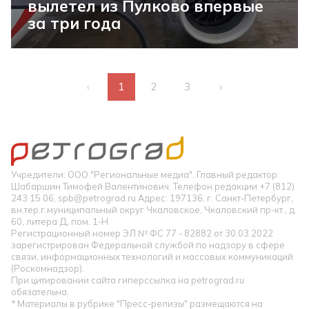
вылетел из Пулково впервые
за три года
‹
1
2
3
›
Учредители: ООО "Региональные медиа". Главный редактор:
Шабаршин Тимофей Валентинович. Телефон редакции +7 (812)
243 15 06, spb@petrograd.ru Адрес: 197136, г. Санкт-Петербург,
вн.тер.г.муниципальный округ Чкаловское, Чкаловский пр-кт., д.
60, литера Д, пом. 1-Н
Регистрационный номер ЭЛ № ФС 77 - 82882 от 30.03.2022
зарегистрирован Федеральной службой по надзору в сфере
связи, информационных технологий и массовых коммуникаций
(Роскомнадзор).
При цитировании сайта гиперссылка на petrograd.ru
обязательна.
* Материалы в рубрике "Пресс-релизы" размещаются на