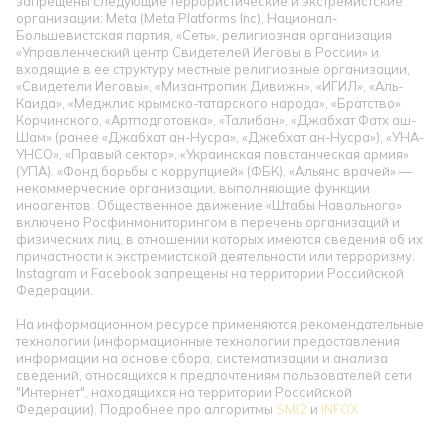
запрещены следующие террористические и экстремистские
организации: Meta (Meta Platforms Inc), Национал-
Большевистская партия, «Сеть», религиозная организация
«Управленческий центр Свидетелей Иеговы в России» и
входящие в ее структуру местные религиозные организации,
«Свидетели Иеговы», «Мизантропик Дивижн», «ИГИЛ», «Аль-
Каида», «Меджлис крымско-татарского народа», «Братство»
Корчинского, «Артподготовка», «Талибан», «Джабхат Фатх аш-
Шам» (ранее «Джабхат ан-Нусра», «Джебхат ан-Нусра»), «УНА-
УНСО», «Правый сектор», «Украинская повстанческая армия»
(УПА). «Фонд борьбы с коррупцией» (ФБК), «Альянс врачей» —
некоммерческие организации, выполняющие функции
иноагентов. Общественное движение «Штабы Навального»
включено Росфинмониторингом в перечень организаций и
физических лиц, в отношении которых имеются сведения об их
причастности к экстремистской деятельности или терроризму.
Instagram и Facebook запрещены на территории Российской
Федерации.
На информационном ресурсе применяются рекомендательные
технологии (информационные технологии предоставления
информации на основе сбора, систематизации и анализа
сведений, относящихся к предпочтениям пользователей сети
"Интернет", находящихся на территории Российской
Федерации). Подробнее про алгоритмы
SMI2
и
INFOX