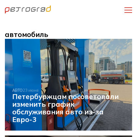
автомобиль
АВТО
23 июня
Петербуржцам посоветовали
изменить график
обслуживания авто из-за
Евро-3