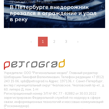
ПРОИСШЕСТВИЯ
18 января
В Петербурге внедорожник
врезался в ограждение и упал
в реку
‹
1
2
3
›
Учредители: ООО "Региональные медиа". Главный редактор:
Шабаршин Тимофей Валентинович. Телефон редакции +7 (812)
243 15 06, spb@petrograd.ru Адрес: 197136, г. Санкт-Петербург,
вн.тер.г.муниципальный округ Чкаловское, Чкаловский пр-кт., д.
60, литера Д, пом. 1-Н
Регистрационный номер ЭЛ № ФС 77 - 82882 от 30.03.2022
зарегистрирован Федеральной службой по надзору в сфере
связи, информационных технологий и массовых коммуникаций
(Роскомнадзор).