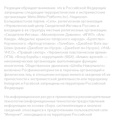
Редакция обращает внимание, что в Российской Федерации
запрещены следующие террористические и экстремистские
организации: Meta (Meta Platforms Inc), Национал-
Большевистская партия, «Сеть», религиозная организация
«Управленческий центр Свидетелей Иеговы в России» и
входящие в ее структуру местные религиозные организации,
«Свидетели Иеговы», «Мизантропик Дивижн», «ИГИЛ», «Аль-
Каида», «Меджлис крымско-татарского народа», «Братство»
Корчинского, «Артподготовка», «Талибан», «Джабхат Фатх аш-
Шам» (ранее «Джабхат ан-Нусра», «Джебхат ан-Нусра»), «УНА-
УНСО», «Правый сектор», «Украинская повстанческая армия»
(УПА). «Фонд борьбы с коррупцией» (ФБК), «Альянс врачей» —
некоммерческие организации, выполняющие функции
иноагентов. Общественное движение «Штабы Навального»
включено Росфинмониторингом в перечень организаций и
физических лиц, в отношении которых имеются сведения об их
причастности к экстремистской деятельности или терроризму.
Instagram и Facebook запрещены на территории Российской
Федерации.
На информационном ресурсе применяются рекомендательные
технологии (информационные технологии предоставления
информации на основе сбора, систематизации и анализа
сведений, относящихся к предпочтениям пользователей сети
"Интернет", находящихся на территории Российской