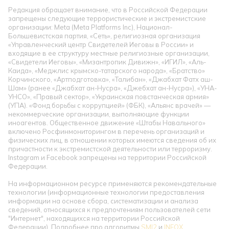
Редакция обращает внимание, что в Российской Федерации
запрещены следующие террористические и экстремистские
организации: Meta (Meta Platforms Inc), Национал-
Большевистская партия, «Сеть», религиозная организация
«Управленческий центр Свидетелей Иеговы в России» и
входящие в ее структуру местные религиозные организации,
«Свидетели Иеговы», «Мизантропик Дивижн», «ИГИЛ», «Аль-
Каида», «Меджлис крымско-татарского народа», «Братство»
Корчинского, «Артподготовка», «Талибан», «Джабхат Фатх аш-
Шам» (ранее «Джабхат ан-Нусра», «Джебхат ан-Нусра»), «УНА-
УНСО», «Правый сектор», «Украинская повстанческая армия»
(УПА). «Фонд борьбы с коррупцией» (ФБК), «Альянс врачей» —
некоммерческие организации, выполняющие функции
иноагентов. Общественное движение «Штабы Навального»
включено Росфинмониторингом в перечень организаций и
физических лиц, в отношении которых имеются сведения об их
причастности к экстремистской деятельности или терроризму.
Instagram и Facebook запрещены на территории Российской
Федерации.
На информационном ресурсе применяются рекомендательные
технологии (информационные технологии предоставления
информации на основе сбора, систематизации и анализа
сведений, относящихся к предпочтениям пользователей сети
"Интернет", находящихся на территории Российской
Федерации). Подробнее про алгоритмы
SMI2
и
INFOX