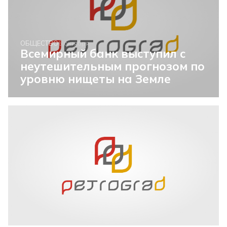
ОБЩЕСТВО
6 октября
Всемирный банк выступил с
неутешительным прогнозом по
уровню нищеты на Земле