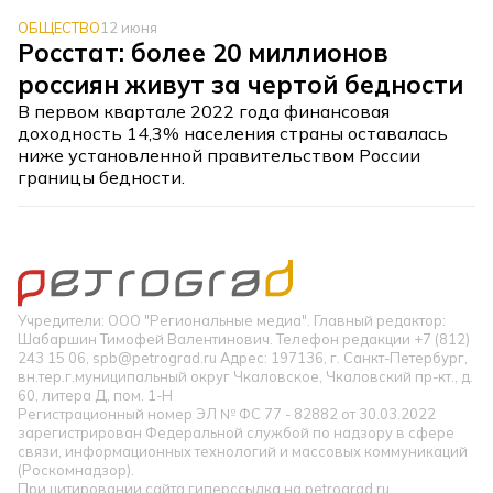
ОБЩЕСТВО
12 июня
Росстат: более 20 миллионов
россиян живут за чертой бедности
В первом квартале 2022 года финансовая
доходность 14,3% населения страны оставалась
ниже установленной правительством России
границы бедности.
Учредители: ООО "Региональные медиа". Главный редактор:
Шабаршин Тимофей Валентинович. Телефон редакции +7 (812)
243 15 06, spb@petrograd.ru Адрес: 197136, г. Санкт-Петербург,
вн.тер.г.муниципальный округ Чкаловское, Чкаловский пр-кт., д.
60, литера Д, пом. 1-Н
Регистрационный номер ЭЛ № ФС 77 - 82882 от 30.03.2022
зарегистрирован Федеральной службой по надзору в сфере
связи, информационных технологий и массовых коммуникаций
(Роскомнадзор).
При цитировании сайта гиперссылка на petrograd.ru