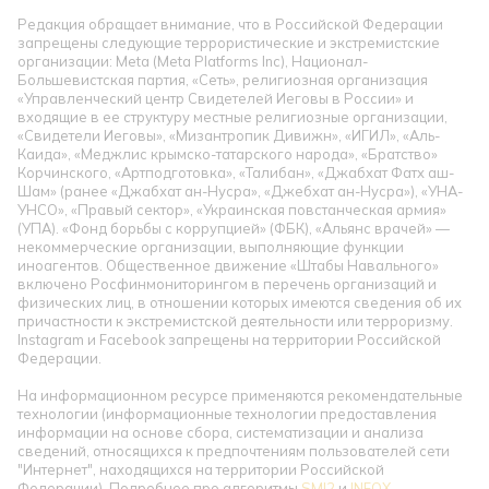
Редакция обращает внимание, что в Российской Федерации
запрещены следующие террористические и экстремистские
организации: Meta (Meta Platforms Inc), Национал-
Большевистская партия, «Сеть», религиозная организация
«Управленческий центр Свидетелей Иеговы в России» и
входящие в ее структуру местные религиозные организации,
«Свидетели Иеговы», «Мизантропик Дивижн», «ИГИЛ», «Аль-
Каида», «Меджлис крымско-татарского народа», «Братство»
Корчинского, «Артподготовка», «Талибан», «Джабхат Фатх аш-
Шам» (ранее «Джабхат ан-Нусра», «Джебхат ан-Нусра»), «УНА-
УНСО», «Правый сектор», «Украинская повстанческая армия»
(УПА). «Фонд борьбы с коррупцией» (ФБК), «Альянс врачей» —
некоммерческие организации, выполняющие функции
иноагентов. Общественное движение «Штабы Навального»
включено Росфинмониторингом в перечень организаций и
физических лиц, в отношении которых имеются сведения об их
причастности к экстремистской деятельности или терроризму.
Instagram и Facebook запрещены на территории Российской
Федерации.
На информационном ресурсе применяются рекомендательные
технологии (информационные технологии предоставления
информации на основе сбора, систематизации и анализа
сведений, относящихся к предпочтениям пользователей сети
"Интернет", находящихся на территории Российской
Федерации). Подробнее про алгоритмы
SMI2
и
INFOX