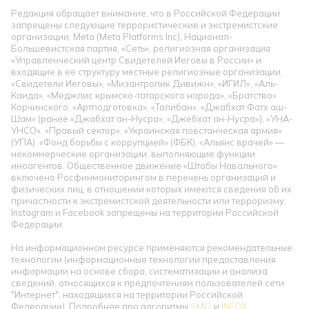
Редакция обращает внимание, что в Российской Федерации
запрещены следующие террористические и экстремистские
организации: Meta (Meta Platforms Inc), Национал-
Большевистская партия, «Сеть», религиозная организация
«Управленческий центр Свидетелей Иеговы в России» и
входящие в ее структуру местные религиозные организации,
«Свидетели Иеговы», «Мизантропик Дивижн», «ИГИЛ», «Аль-
Каида», «Меджлис крымско-татарского народа», «Братство»
Корчинского, «Артподготовка», «Талибан», «Джабхат Фатх аш-
Шам» (ранее «Джабхат ан-Нусра», «Джебхат ан-Нусра»), «УНА-
УНСО», «Правый сектор», «Украинская повстанческая армия»
(УПА). «Фонд борьбы с коррупцией» (ФБК), «Альянс врачей» —
некоммерческие организации, выполняющие функции
иноагентов. Общественное движение «Штабы Навального»
включено Росфинмониторингом в перечень организаций и
физических лиц, в отношении которых имеются сведения об их
причастности к экстремистской деятельности или терроризму.
Instagram и Facebook запрещены на территории Российской
Федерации.
На информационном ресурсе применяются рекомендательные
технологии (информационные технологии предоставления
информации на основе сбора, систематизации и анализа
сведений, относящихся к предпочтениям пользователей сети
"Интернет", находящихся на территории Российской
Федерации). Подробнее про алгоритмы
SMI2
и
INFOX