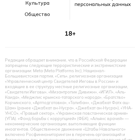
Культура
персональных данных
Общество
18+
Редакция обращает внимание, что в Российской Федерации
запрещены следующие террористические и экстремистские
организации: Meta (Meta Platforms Inc), Национал-
Большевистская партия, «Сеть», религиозная организация
«Управленческий центр Свидетелей Иеговы в России» и
входящие в ее структуру местные религиозные организации,
«Свидетели Иеговы», «Мизантропик Дивижн», «ИГИЛ», «Аль-
Каида», «Меджлис крымско-татарского народа», «Братство»
Корчинского, «Артподготовка», «Талибан», «Джабхат Фатх аш-
Шам» (ранее «Джабхат ан-Нусра», «Джебхат ан-Нусра»), «УНА-
УНСО», «Правый сектор», «Украинская повстанческая армия»
(УПА). «Фонд борьбы с коррупцией» (ФБК), «Альянс врачей» —
некоммерческие организации, выполняющие функции
иноагентов. Общественное движение «Штабы Навального»
включено Росфинмониторингом в перечень организаций и
физических лиц, в отношении которых имеются сведения об их