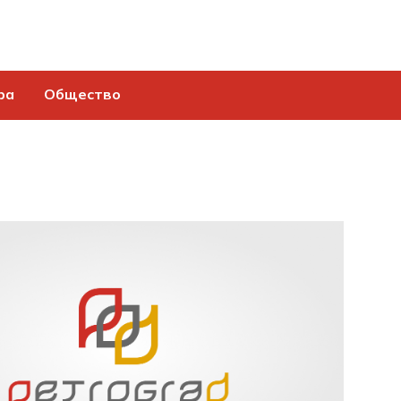
ра
Общество