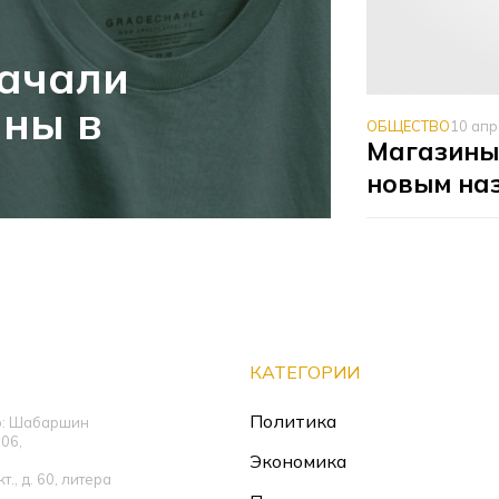
ачали
ины в
ОБЩЕСТВО
10 ап
Магазины 
новым на
КАТЕГОРИИ
Политика
ор: Шабаршин
06,
Экономика
., д. 60, литера