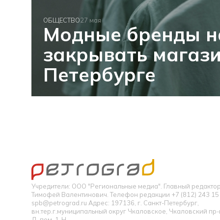
ОБЩЕСТВО
27 мая
Модные бренды н
закрывать магаз
Петербурге
Учредители: ООО "Региональные медиа". Главный редакт
Тимофей Валентинович. Телефон редакции +7 (812) 243 15 
spb@petrograd.ru Адрес: 197136, г. Санкт-Петербург,
вн.тер.г.муниципальный округ Чкаловское, Чкаловский пр-кт
Д, пом. 1-Н