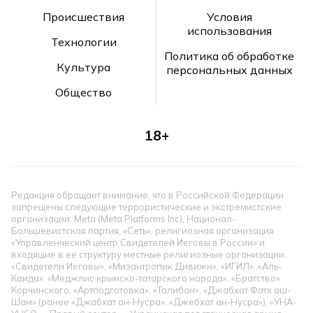
Происшествия
Условия
использования
Технологии
Политика об обработке
Культура
персональных данных
Общество
18+
Редакция обращает внимание, что в Российской Федерации
запрещены следующие террористические и экстремистские
организации: Meta (Meta Platforms Inc), Национал-
Большевистская партия, «Сеть», религиозная организация
«Управленческий центр Свидетелей Иеговы в России» и
входящие в ее структуру местные религиозные организации,
«Свидетели Иеговы», «Мизантропик Дивижн», «ИГИЛ», «Аль-
Каида», «Меджлис крымско-татарского народа», «Братство»
Корчинского, «Артподготовка», «Талибан», «Джабхат Фатх аш-
Шам» (ранее «Джабхат ан-Нусра», «Джебхат ан-Нусра»), «УНА-