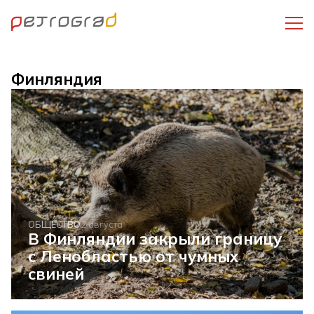
Финляндия
ОБЩЕСТВО
2 августа
В Финляндии закрыли границу
с Ленобластью от чумных
свиней