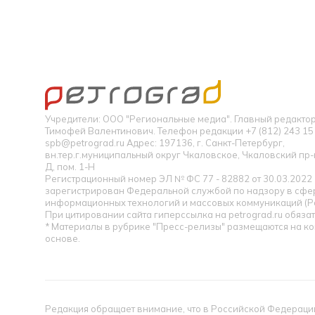
Учредители: ООО "Региональные медиа". Главный редакт
Тимофей Валентинович. Телефон редакции +7 (812) 243 15 
spb@petrograd.ru Адрес: 197136, г. Санкт-Петербург,
вн.тер.г.муниципальный округ Чкаловское, Чкаловский пр-кт
Д, пом. 1-Н
Регистрационный номер ЭЛ № ФС 77 - 82882 от 30.03.2022
зарегистрирован Федеральной службой по надзору в сфер
информационных технологий и массовых коммуникаций (Р
При цитировании сайта гиперссылка на petrograd.ru обязат
* Материалы в рубрике "Пресс-релизы" размещаются на к
основе.
Редакция обращает внимание, что в Российской Федерации