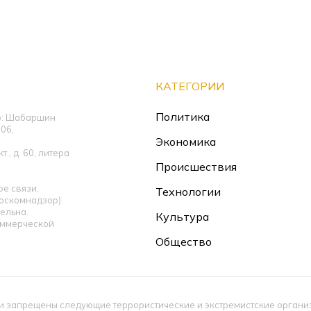
КАТЕГОРИИ
Политика
ор: Шабаршин
06,
Экономика
., д. 60, литера
Происшествия
е связи,
Технологии
оскомнадзор).
ельна.
Культура
оммерческой
Общество
 запрещены следующие террористические и экстремистские организац