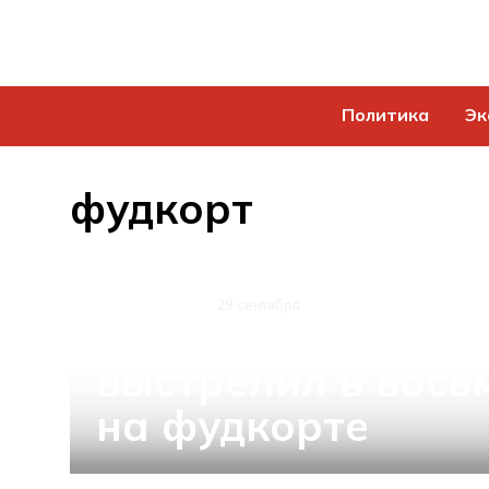
Политика
Эк
фудкорт
ПРОИСШЕСТВИЯ
29 сентября
В Петербурге нез
выстрелил в вось
на фудкорте