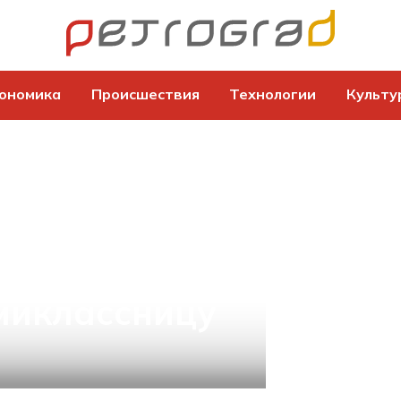
ономика
Происшествия
Технологии
Культу
накомец
миклассницу