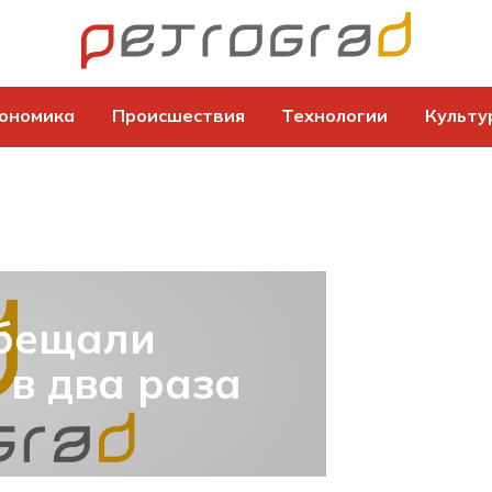
ономика
Происшествия
Технологии
Культу
обещали
в два раза