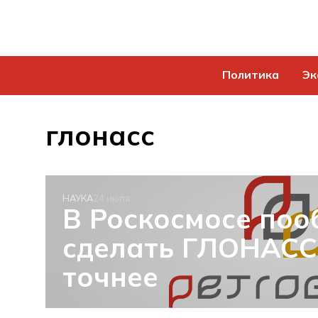
Политика
Эк
глонасс
НАУКА
24 июля
В Роскосмосе по
сделать ГЛОНАСС 
точнее