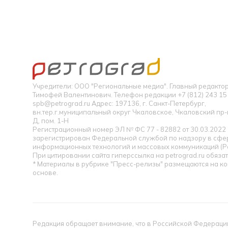
Учредители: ООО "Региональные медиа". Главный редакт
Тимофей Валентинович. Телефон редакции +7 (812) 243 15 
spb@petrograd.ru Адрес: 197136, г. Санкт-Петербург,
вн.тер.г.муниципальный округ Чкаловское, Чкаловский пр-кт
Д, пом. 1-Н
Регистрационный номер ЭЛ № ФС 77 - 82882 от 30.03.2022
зарегистрирован Федеральной службой по надзору в сфер
информационных технологий и массовых коммуникаций (Р
При цитировании сайта гиперссылка на petrograd.ru обязат
* Материалы в рубрике "Пресс-релизы" размещаются на к
основе.
Редакция обращает внимание, что в Российской Федерации