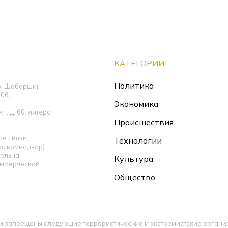
КАТЕГОРИИ
Политика
ор: Шабаршин
06,
Экономика
., д. 60, литера
Происшествия
е связи,
Технологии
оскомнадзор).
ельна.
Культура
оммерческой
Общество
 запрещены следующие террористические и экстремистские организац