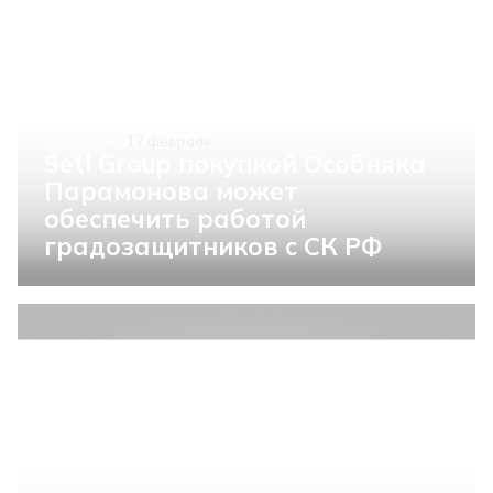
ОБЩЕСТВО
17 февраля
Setl Group покупкой Особняка
Парамонова может
обеспечить работой
градозащитников с СК РФ