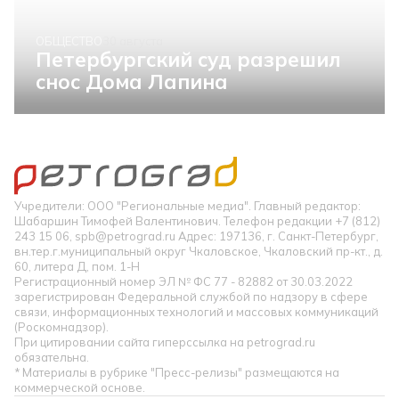
ОБЩЕСТВО
30 августа
Петербургский суд разрешил
снос Дома Лапина
Учредители: ООО "Региональные медиа". Главный редактор:
Шабаршин Тимофей Валентинович. Телефон редакции +7 (812)
243 15 06, spb@petrograd.ru Адрес: 197136, г. Санкт-Петербург,
вн.тер.г.муниципальный округ Чкаловское, Чкаловский пр-кт., д.
60, литера Д, пом. 1-Н
Регистрационный номер ЭЛ № ФС 77 - 82882 от 30.03.2022
зарегистрирован Федеральной службой по надзору в сфере
связи, информационных технологий и массовых коммуникаций
(Роскомнадзор).
При цитировании сайта гиперссылка на petrograd.ru
обязательна.
* Материалы в рубрике "Пресс-релизы" размещаются на
коммерческой основе.