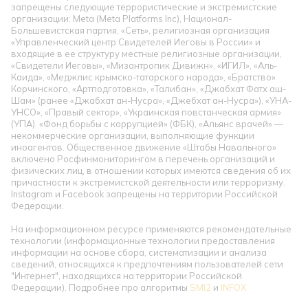
запрещены следующие террористические и экстремистские
организации: Meta (Meta Platforms Inc), Национал-
Большевистская партия, «Сеть», религиозная организация
«Управленческий центр Свидетелей Иеговы в России» и
входящие в ее структуру местные религиозные организации,
«Свидетели Иеговы», «Мизантропик Дивижн», «ИГИЛ», «Аль-
Каида», «Меджлис крымско-татарского народа», «Братство»
Корчинского, «Артподготовка», «Талибан», «Джабхат Фатх аш-
Шам» (ранее «Джабхат ан-Нусра», «Джебхат ан-Нусра»), «УНА-
УНСО», «Правый сектор», «Украинская повстанческая армия»
(УПА). «Фонд борьбы с коррупцией» (ФБК), «Альянс врачей» —
некоммерческие организации, выполняющие функции
иноагентов. Общественное движение «Штабы Навального»
включено Росфинмониторингом в перечень организаций и
физических лиц, в отношении которых имеются сведения об их
причастности к экстремистской деятельности или терроризму.
Instagram и Facebook запрещены на территории Российской
Федерации.
На информационном ресурсе применяются рекомендательные
технологии (информационные технологии предоставления
информации на основе сбора, систематизации и анализа
сведений, относящихся к предпочтениям пользователей сети
"Интернет", находящихся на территории Российской
Федерации). Подробнее про алгоритмы
SMI2
и
INFOX