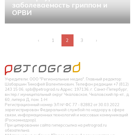
заболеваемость гриппом и
ОРВИ
‹
1
2
3
›
Учредители: ООО "Региональные медиа". Главный редактор:
Шабаршин Тимофей Валентинович. Телефон редакции +7 (812)
243 15 06, spb@petrograd.ru Адрес: 197136, г. Санкт-Петербург,
вн.тер.г.муниципальный округ Чкаловское, Чкаловский пр-кт., д.
60, литера Д, пом. 1-Н
Регистрационный номер ЭЛ № ФС 77 - 82882 от 30.03.2022
зарегистрирован Федеральной службой по надзору в сфере
связи, информационных технологий и массовых коммуникаций
(Роскомнадзор).
При цитировании сайта гиперссылка на petrograd.ru
обязательна.