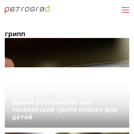
грипп
ОБЩЕСТВО
15 декабря
Врачи рассказали, чем
гонконгский грипп опасен для
детей