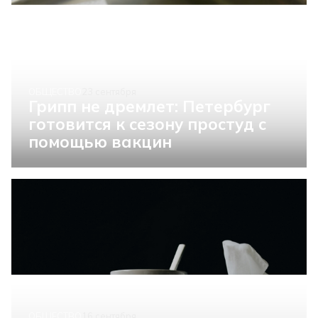
ОБЩЕСТВО
23 сентября
Грипп не дремлет: Петербург
готовится к сезону простуд с
помощью вакцин
ОБЩЕСТВО
16 сентября