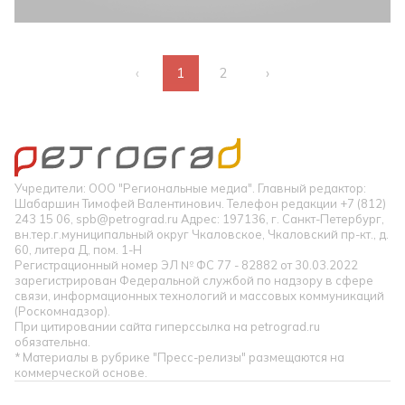
‹
1
2
›
Учредители: ООО "Региональные медиа". Главный редактор:
Шабаршин Тимофей Валентинович. Телефон редакции +7 (812)
243 15 06, spb@petrograd.ru Адрес: 197136, г. Санкт-Петербург,
вн.тер.г.муниципальный округ Чкаловское, Чкаловский пр-кт., д.
60, литера Д, пом. 1-Н
Регистрационный номер ЭЛ № ФС 77 - 82882 от 30.03.2022
зарегистрирован Федеральной службой по надзору в сфере
связи, информационных технологий и массовых коммуникаций
(Роскомнадзор).
При цитировании сайта гиперссылка на petrograd.ru
обязательна.
* Материалы в рубрике "Пресс-релизы" размещаются на
коммерческой основе.