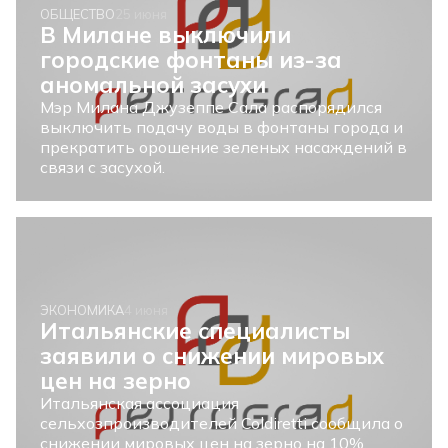
ОБЩЕСТВО
25 июня
В Милане выключили
городские фонтаны из-за
аномальной засухи
Мэр Милана Джузеппе Сала распорядился
выключить подачу воды в фонтаны города и
прекратить орошение зеленых насаждений в
связи с засухой.
ЭКОНОМИКА
4 июня
Итальянские специалисты
заявили о снижении мировых
цен на зерно
Итальянская ассоциация
сельхозпроизводителей Coldiretti сообщила о
снижении мировых цен на зерно на 10%.