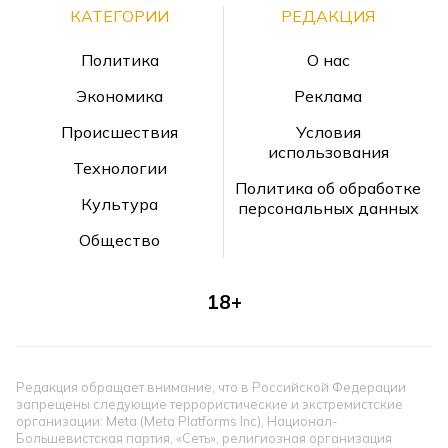
КАТЕГОРИИ
РЕДАКЦИЯ
Политика
О нас
Экономика
Реклама
Происшествия
Условия
использования
Технологии
Политика об обработке
Культура
персональных данных
Общество
18+
Редакция обращает внимание, что в Российской Федерации
запрещены следующие террористические и экстремистские
организации: Meta (Meta Platforms Inc), Национал-
Большевистская партия, «Сеть», религиозная организация