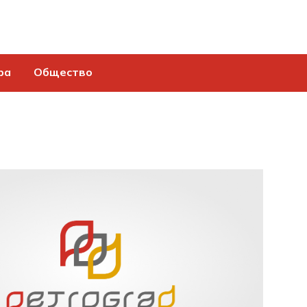
ра
Общество