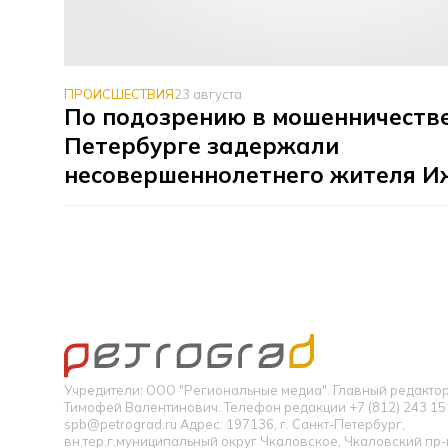
ПРОИСШЕСТВИЯ
23 августа
По подозрению в мошенничестве
Петербурге задержали
несовершеннолетнего жителя И
Учредители: ООО "Региональные медиа". Главный редакт
Тимофей Валентинович. Телефон редакции +7 (812) 243 15 
spb@petrograd.ru Адрес: 197136, г. Санкт-Петербург,
вн.тер.г.муниципальный округ Чкаловское, Чкаловский пр-кт