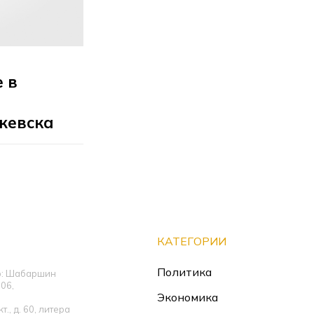
 в
жевска
КАТЕГОРИИ
Политика
ор: Шабаршин
06,
Экономика
., д. 60, литера