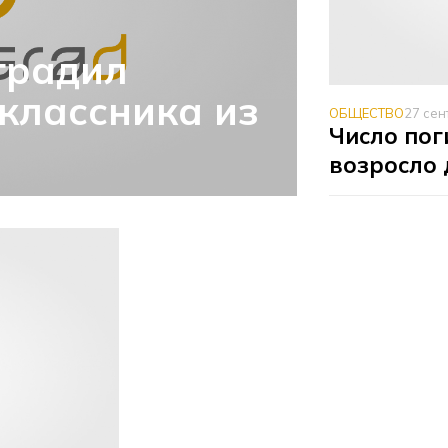
градил
классника из
ОБЩЕСТВО
27 сен
Число пог
возросло 