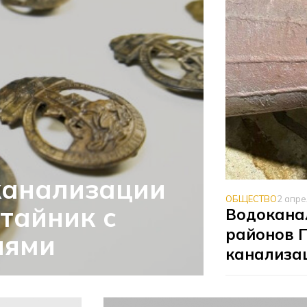
канализации
ОБЩЕСТВО
2 апре
тайник с
Водокана
районов П
иями
канализа