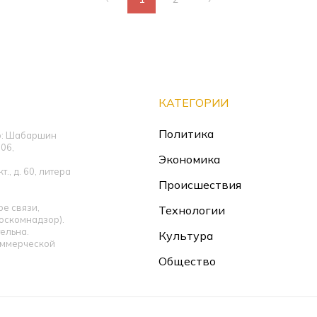
КАТЕГОРИИ
Политика
ор: Шабаршин
06,
Экономика
., д. 60, литера
Происшествия
е связи,
Технологии
оскомнадзор).
ельна.
Культура
оммерческой
Общество