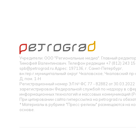
Учредители: ООО "Региональные медиа". Главный редакт
Тимофей Валентинович. Телефон редакции +7 (812) 243 15 
spb@petrograd.ru Адрес: 197136, г. Санкт-Петербург,
вн.тер.г.муниципальный округ Чкаловское, Чкаловский пр-кт
Д, пом. 1-Н
Регистрационный номер ЭЛ № ФС 77 - 82882 от 30.03.2022
зарегистрирован Федеральной службой по надзору в сфер
информационных технологий и массовых коммуникаций (Р
При цитировании сайта гиперссылка на petrograd.ru обязат
* Материалы в рубрике "Пресс-релизы" размещаются на к
основе.