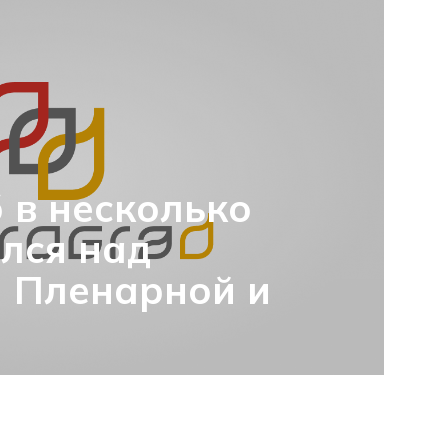
 в несколько
лся над
 Пленарной и