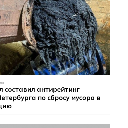
ля
л составил антирейтинг
етербурга по сбросу мусора в
цию