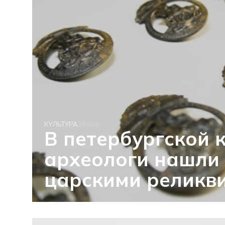
КУЛЬТУРА
28 мая
В петербургской 
археологи нашли 
царскими реликв