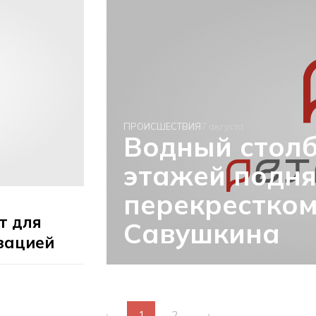
ПРОИСШЕСТВИЯ
7 августа
Водный столб
этажей подня
перекрестком
т для
Савушкина
изацией
‹
1
2
›