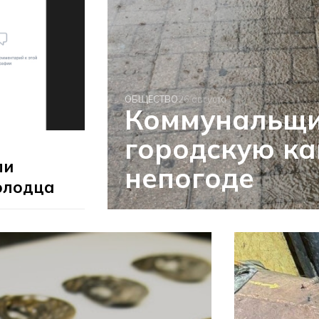
ОБЩЕСТВО
26 августа
Коммунальщи
городскую к
ли
непогоде
олодца