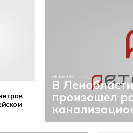
ОБЩЕСТВО
3 апреля
В Ленобласти
произошел ра
 метров
ейском
канализацио