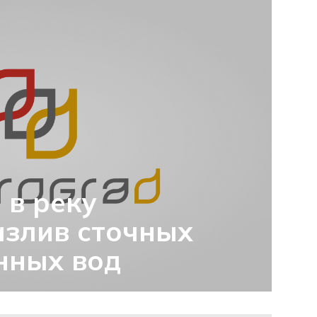
 в реку
злив сточных
нных вод