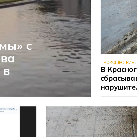
мы» с
ева
ПРОИСШЕСТВИЯ
2
 в
В Красно
сбрасыва
нарушите