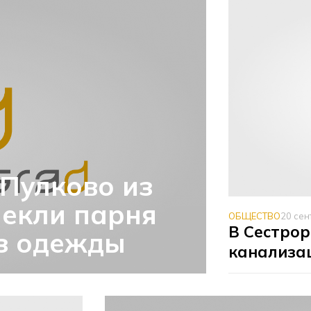
Пулково из
лекли парня
ОБЩЕСТВО
20 сен
В Сестрор
ез одежды
канализа