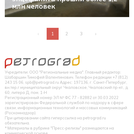
млн человек
‹
1
2
3
›
Учредители: ООО "Региональные медиа". Главный редактор:
Шабаршин Тимофей Валентинович. Телефон редакции +7 (812)
243 15 06, spb@petrograd.ru Адрес: 197136, г. Санкт-Петербург,
вн.тер.г.муниципальный округ Чкаловское, Чкаловский пр-кт., д.
60, литера Д, пом. 1-Н
Регистрационный номер ЭЛ № ФС 77 - 82882 от 30.03.2022
зарегистрирован Федеральной службой по надзору в сфере
связи, информационных технологий и массовых коммуникаций
(Роскомнадзор).
При цитировании сайта гиперссылка на petrograd.ru
обязательна.
* Материалы в рубрике "Пресс-релизы" размещаются на
коммерческой основе.