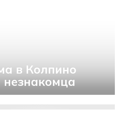
ма в Колпино
 незнакомца