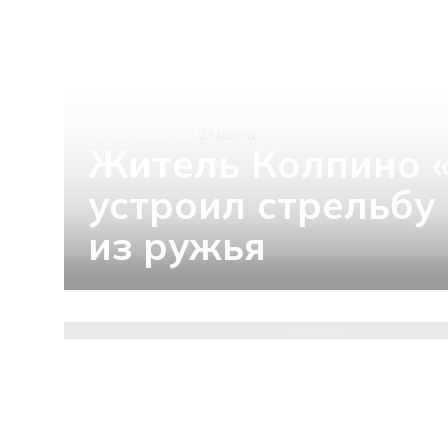
ПРОИСШЕСТВИЯ
23 марта
Житель Колпино 
устроил стрельбу
из ружья