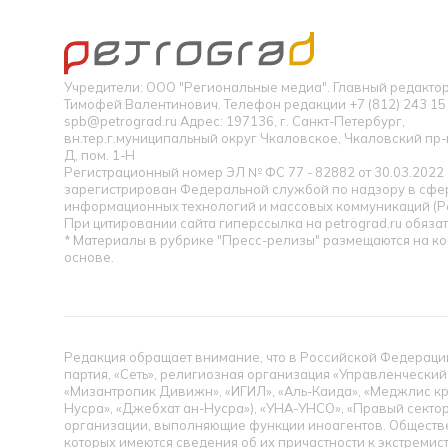
Учредители: ООО "Региональные медиа". Главный редакт
Тимофей Валентинович. Телефон редакции +7 (812) 243 15 
spb@petrograd.ru Адрес: 197136, г. Санкт-Петербург,
вн.тер.г.муниципальный округ Чкаловское, Чкаловский пр-кт
Д, пом. 1-Н
Регистрационный номер ЭЛ № ФС 77 - 82882 от 30.03.2022
зарегистрирован Федеральной службой по надзору в сфер
информационных технологий и массовых коммуникаций (Р
При цитировании сайта гиперссылка на petrograd.ru обязат
* Материалы в рубрике "Пресс-релизы" размещаются на к
основе.
Редакция обращает внимание, что в Российской Федерации
партия, «Сеть», религиозная организация «Управленческий
«Мизантропик Дивижн», «ИГИЛ», «Аль-Каида», «Меджлис кр
Нусра», «Джебхат ан-Нусра»), «УНА-УНСО», «Правый сектор
организации, выполняющие функции иноагентов. Обществ
которых имеются сведения об их причастности к экстремис