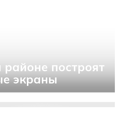
 районе построят
е экраны