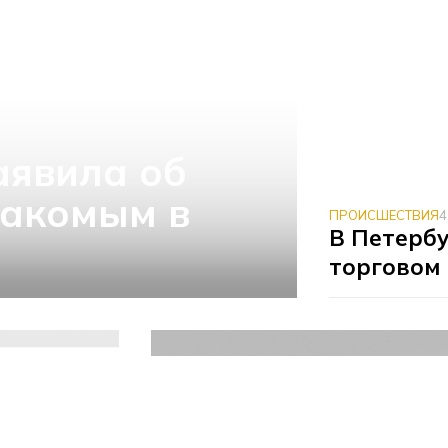
аявила об
накомым в
ПРОИСШЕСТВИЯ
4
В Петерб
а
торговом