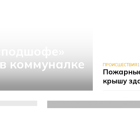
«подшофе»
 в коммуналке
ПРОИСШЕСТВИЯ
1
Пожарные
крышу зд