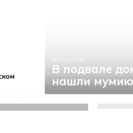
ПРОИСШЕСТВИЯ
31 октября
В подвале до
ском
нашли мумию