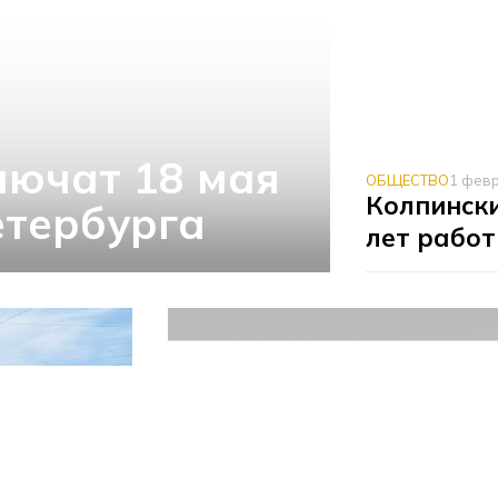
лючат 18 мая
ОБЩЕСТВО
1 фев
Колпински
етербурга
лет рабо