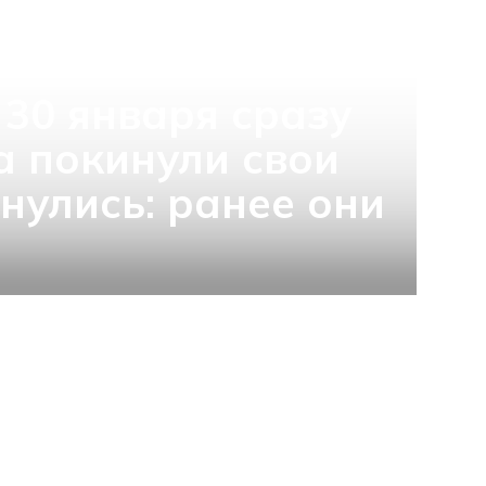
 30 января сразу
а покинули свои
нулись: ранее они