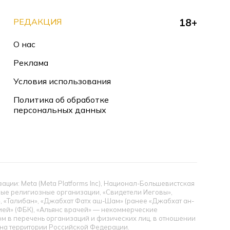
РЕДАКЦИЯ
18+
О нас
Реклама
Условия использования
Политика об обработке
персональных данных
ии: Meta (Meta Platforms Inc), Национал-Большевистская
тные религиозные организации, «Свидетели Иеговы»,
», «Талибан», «Джабхат Фатх аш-Шам» (ранее «Джабхат ан-
цией» (ФБК), «Альянс врачей» — некоммерческие
 в перечень организаций и физических лиц, в отношении
ы на территории Российской Федерации.