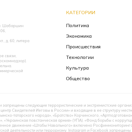
КАТЕГОРИИ
Политика
ор: Шабаршин
06,
Экономика
., д. 60, литера
Происшествия
е связи,
Технологии
оскомнадзор).
ельна.
Культура
оммерческой
Общество
 запрещены следующие террористические и экстремистские организац
 центр Свидетелей Иеговы в России» и входящие в ее структуру мес
ымско-татарского народа», «Братство» Корчинского, «Артподготовка
», «Украинская повстанческая армия» (УПА). «Фонд борьбы с корруп
енное движение «Штабы Навального» включено Росфинмониторингом
тской деятельности или терроризму. Instagram и Facebook запрещен