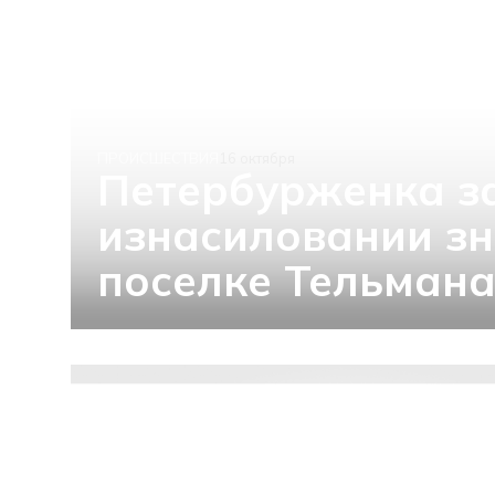
ПРОИСШЕСТВИЯ
16 октября
Петербурженка з
изнасиловании з
поселке Тельман