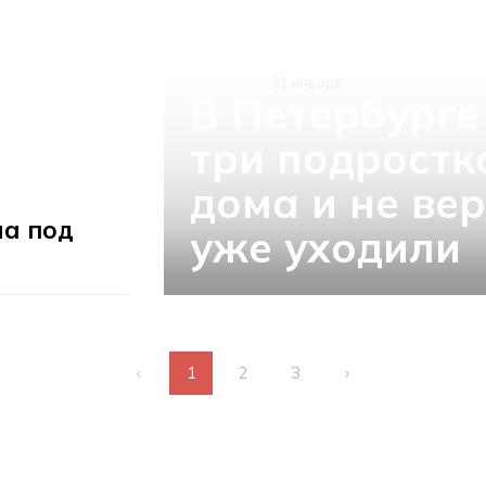
ОБЩЕСТВО
31 января
В Петербурге
три подростк
дома и не вер
а под
уже уходили
‹
1
2
3
›