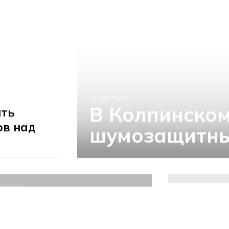
ОБЩЕСТВО
26 октября
В Колпинском
ить
ов над
шумозащитны