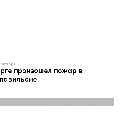
 октября
урге произошел пожар в
 павильоне