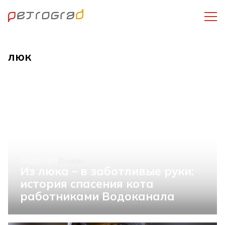
люк
ОБЩЕСТВО
25 июля
Из люка – в заботливые руки:
история спасения кота
работниками Водоканала