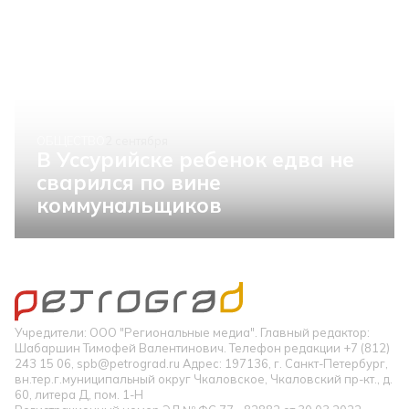
ОБЩЕСТВО
2 сентября
В Уссурийске ребенок едва не
сварился по вине
коммунальщиков
Учредители: ООО "Региональные медиа". Главный редактор:
Шабаршин Тимофей Валентинович. Телефон редакции +7 (812)
243 15 06, spb@petrograd.ru Адрес: 197136, г. Санкт-Петербург,
вн.тер.г.муниципальный округ Чкаловское, Чкаловский пр-кт., д.
60, литера Д, пом. 1-Н