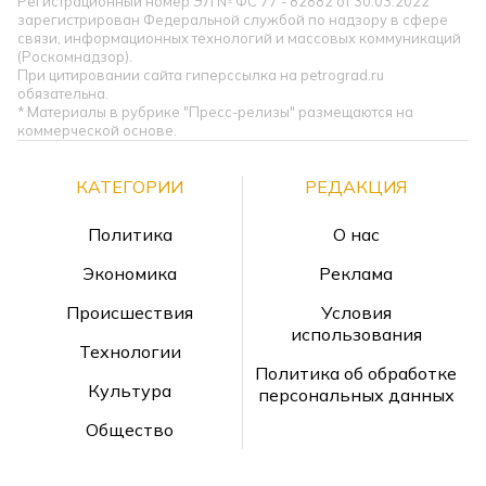
Регистрационный номер ЭЛ № ФС 77 - 82882 от 30.03.2022
зарегистрирован Федеральной службой по надзору в сфере
связи, информационных технологий и массовых коммуникаций
(Роскомнадзор).
При цитировании сайта гиперссылка на petrograd.ru
обязательна.
* Материалы в рубрике "Пресс-релизы" размещаются на
коммерческой основе.
КАТЕГОРИИ
РЕДАКЦИЯ
Политика
О нас
Экономика
Реклама
Происшествия
Условия
использования
Технологии
Политика об обработке
Культура
персональных данных
Общество