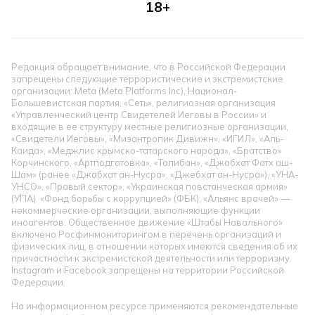
18+
Редакция обращает внимание, что в Российской Федерации
запрещены следующие террористические и экстремистские
организации: Meta (Meta Platforms Inc), Национал-
Большевистская партия, «Сеть», религиозная организация
«Управленческий центр Свидетелей Иеговы в России» и
входящие в ее структуру местные религиозные организации,
«Свидетели Иеговы», «Мизантропик Дивижн», «ИГИЛ», «Аль-
Каида», «Меджлис крымско-татарского народа», «Братство»
Корчинского, «Артподготовка», «Талибан», «Джабхат Фатх аш-
Шам» (ранее «Джабхат ан-Нусра», «Джебхат ан-Нусра»), «УНА-
УНСО», «Правый сектор», «Украинская повстанческая армия»
(УПА). «Фонд борьбы с коррупцией» (ФБК), «Альянс врачей» —
некоммерческие организации, выполняющие функции
иноагентов. Общественное движение «Штабы Навального»
включено Росфинмониторингом в перечень организаций и
физических лиц, в отношении которых имеются сведения об их
причастности к экстремистской деятельности или терроризму.
Instagram и Facebook запрещены на территории Российской
Федерации.
На информационном ресурсе применяются рекомендательные