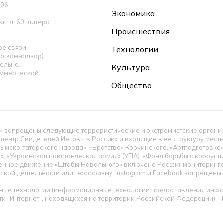
06,
Экономика
., д. 60, литера
Происшествия
е связи,
Технологии
оскомнадзор).
ельна.
Культура
оммерческой
Общество
 запрещены следующие террористические и экстремистские организац
 центр Свидетелей Иеговы в России» и входящие в ее структуру мес
ымско-татарского народа», «Братство» Корчинского, «Артподготовка
», «Украинская повстанческая армия» (УПА). «Фонд борьбы с корруп
енное движение «Штабы Навального» включено Росфинмониторингом
тской деятельности или терроризму. Instagram и Facebook запрещен
ые технологии (информационные технологии предоставления инфор
ти "Интернет", находящихся на территории Российской Федерации).