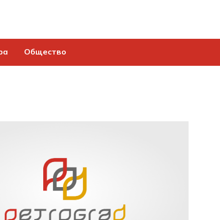
ра
Общество