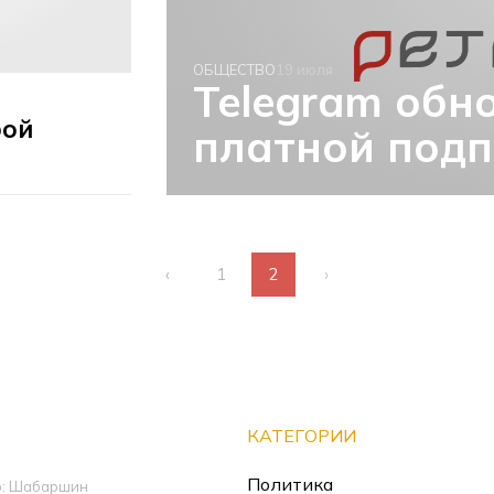
ОБЩЕСТВО
19 июля
Telegram обн
бой
платной подп
‹
1
2
›
КАТЕГОРИИ
Политика
ор: Шабаршин