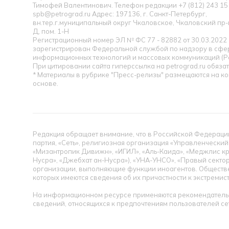
Тимофей Валентинович. Телефон редакции +7 (812) 243 15 
spb@petrograd.ru Адрес: 197136, г. Санкт-Петербург,
вн.тер.г.муниципальный округ Чкаловское, Чкаловский пр-кт
Д, пом. 1-Н
Регистрационный номер ЭЛ № ФС 77 - 82882 от 30.03.2022
зарегистрирован Федеральной службой по надзору в сфер
информационных технологий и массовых коммуникаций (Р
При цитировании сайта гиперссылка на petrograd.ru обязат
* Материалы в рубрике "Пресс-релизы" размещаются на к
основе.
Редакция обращает внимание, что в Российской Федерации
партия, «Сеть», религиозная организация «Управленческий
«Мизантропик Дивижн», «ИГИЛ», «Аль-Каида», «Меджлис кр
Нусра», «Джебхат ан-Нусра»), «УНА-УНСО», «Правый сектор
организации, выполняющие функции иноагентов. Обществ
которых имеются сведения об их причастности к экстремис
На информационном ресурсе применяются рекомендательн
сведений, относящихся к предпочтениям пользователей се