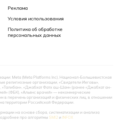
Реклама
Условия использования
Политика об обработке
персональных данных
ии: Meta (Meta Platforms Inc), Национал-Большевистская
тные религиозные организации, «Свидетели Иеговы»,
», «Талибан», «Джабхат Фатх аш-Шам» (ранее «Джабхат ан-
цией» (ФБК), «Альянс врачей» — некоммерческие
 в перечень организаций и физических лиц, в отношении
ы на территории Российской Федерации.
мации на основе сбора, систематизации и анализа
 Подробнее про алгоритмы
SMI2
и
INFOX