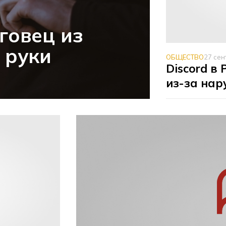
говец из
 руки
ОБЩЕСТВО
27 сен
Discord в
из-за на