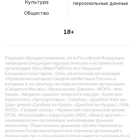
Культура
персональных данных
Общество
18+
Редакция обращает внимание, что в Российской Федерации
запрещены следующие террористические и экстремистские
организации: Meta (Meta Platforms Inc), Национал-
Большевистская партия, «Сеть», религиозная организация
«Управленческий центр Свидетелей Иеговы в России» и
входящие в ее структуру местные религиозные организации,
«Свидетели Иеговы», «Мизантропик Дивижн», «ИГИЛ», «Аль-
Каида», «Меджлис крымско-татарского народа», «Братство»
Корчинского, «Артподготовка», «Талибан», «Джабхат Фатх аш-
Шам» (ранее «Джабхат ан-Нусра», «Джебхат ан-Нусра»), «УНА-
УНСО», «Правый сектор», «Украинская повстанческая армия»
(УПА). «Фонд борьбы с коррупцией» (ФБК), «Альянс врачей» —
некоммерческие организации, выполняющие функции
иноагентов. Общественное движение «Штабы Навального»
включено Росфинмониторингом в перечень организаций и
физических лиц, в отношении которых имеются сведения об их