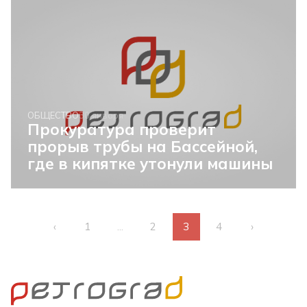
ОБЩЕСТВО
30 января
Прокуратура проверит
прорыв трубы на Бассейной,
где в кипятке утонули машины
‹
1
...
2
3
4
›