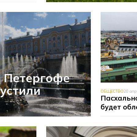
в Петергофе
устили
ОБЩЕСТВО
20 ап
Пасхально
будет об