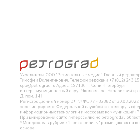
Учредители: ООО "Региональные медиа". Главный редакт
Тимофей Валентинович. Телефон редакции +7 (812) 243 15 
spb@petrograd.ru Адрес: 197136, г. Санкт-Петербург,
вн.тер.г.муниципальный округ Чкаловское, Чкаловский пр-кт
Д, пом. 1-Н
Регистрационный номер ЭЛ № ФС 77 - 82882 от 30.03.2022
зарегистрирован Федеральной службой по надзору в сфер
информационных технологий и массовых коммуникаций (Р
При цитировании сайта гиперссылка на petrograd.ru обязат
* Материалы в рубрике "Пресс-релизы" размещаются на к
основе.