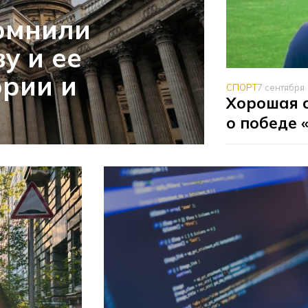
омнили
у и ее
ории и
СПОРТ
7 сентября
Хорошая с
о победе 