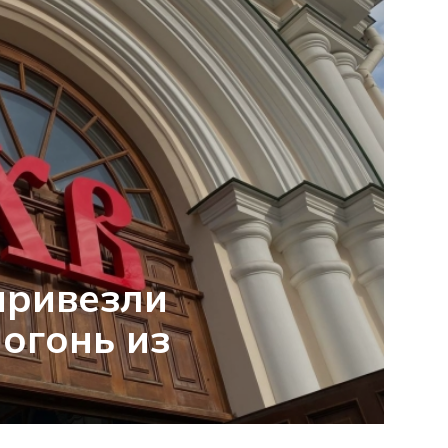
привезли
огонь из