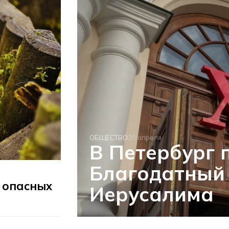
ОБЩЕСТВО
20 апреля
В Петербург 
Благодатный 
 опасных
Иерусалима