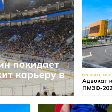
ин покидает
ит карьеру в
ПРОИСШЕСТВИЯ
1
Адвокат к
ПМЭФ-2025