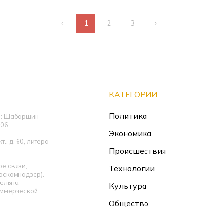
‹
1
2
3
›
КАТЕГОРИИ
Политика
ор: Шабаршин
06,
Экономика
., д. 60, литера
Происшествия
е связи,
Технологии
оскомнадзор).
ельна.
Культура
оммерческой
Общество