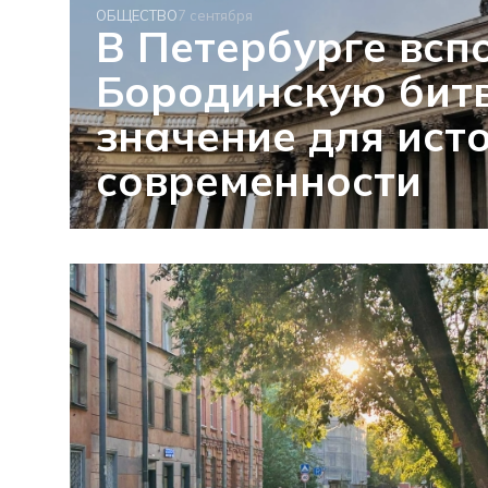
ОБЩЕСТВО
7 сентября
В Петербурге всп
Бородинскую битв
значение для ист
современности