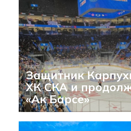
СПОРТ
27 августа
Защитник Карпух
ХК СКА и продолж
«Ак Барсе»