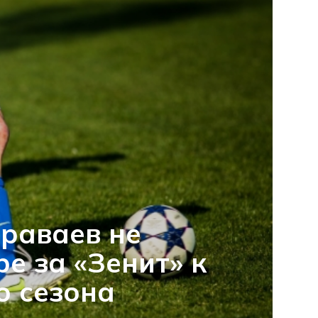
раваев не
ре за «Зенит» к
о сезона