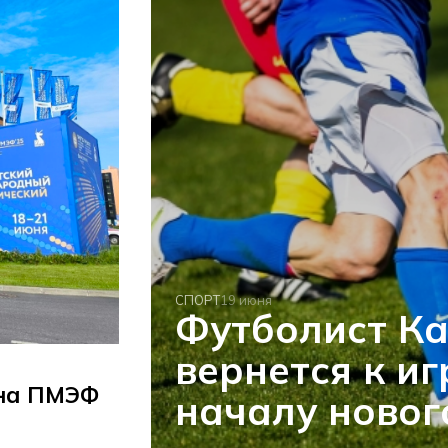
СПОРТ
19 июня
Футболист Ка
вернется к иг
 на ПМЭФ
началу новог