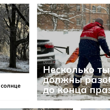
ОБЩЕСТВО
7 января
Несколько ты
должны разоб
 солнце
до конца пра