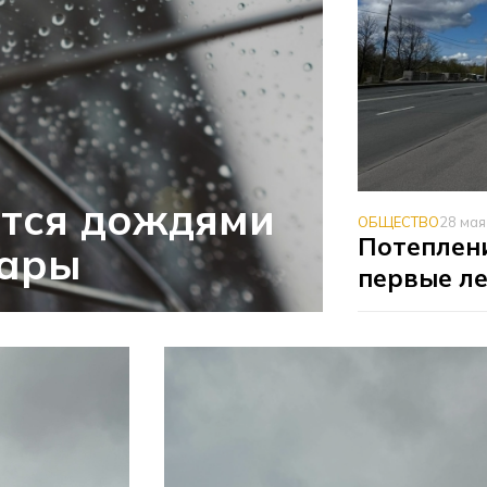
ится дождями
ОБЩЕСТВО
28 мая
Потеплени
жары
первые ле