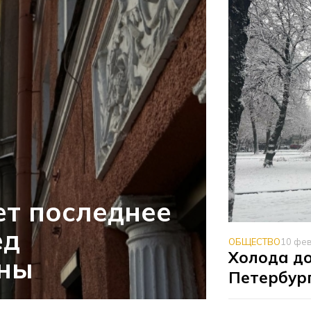
т последнее
ед
ОБЩЕСТВО
10 фе
Холода до
сны
Петербург