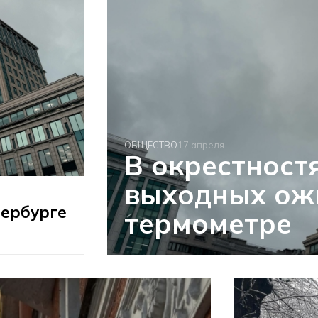
ОБЩЕСТВО
17 апреля
В окрестност
выходных ож
тербурге
термометре