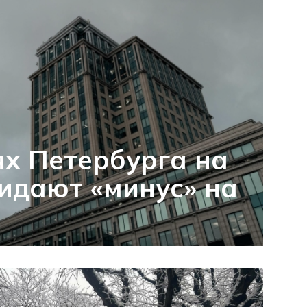
ях Петербурга на
идают «минус» на