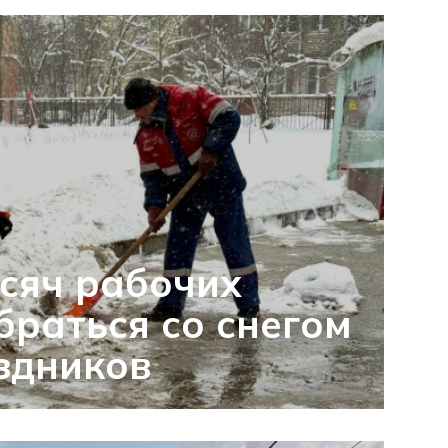
сяч рабочих
раться со снегом
здников