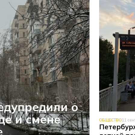
едупредили о
де и смене
ОБЩЕСТВО
11 сен
Петербур
е