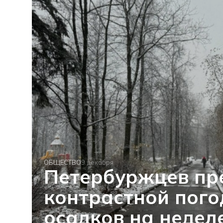
ОБЩЕСТВО
9 декабря
Петербуржцев пр
контрастной пого
осадков на недел