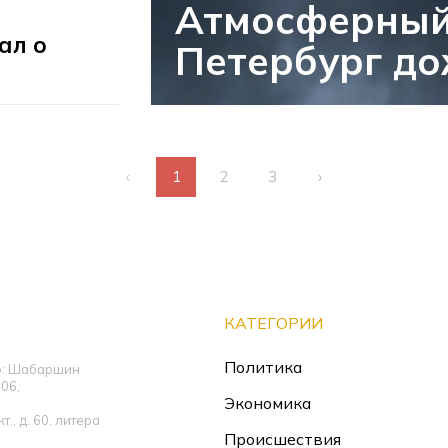
Атмосферный
ал о
Петербург д
‹
1
2
3
›
КАТЕГОРИИ
Политика
ор: Шабаршин
06,
Экономика
., д. 60, литера
Происшествия