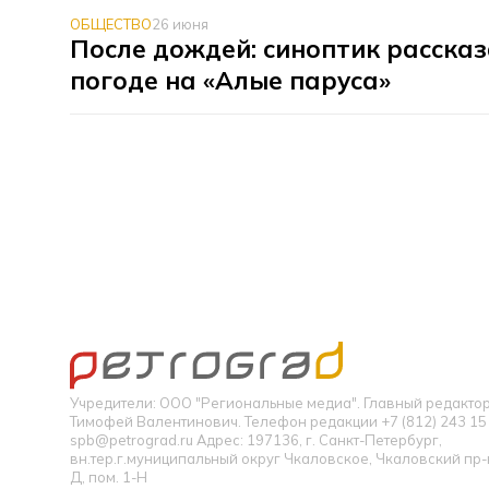
ОБЩЕСТВО
26 июня
После дождей: синоптик рассказ
погоде на «Алые паруса»
Учредители: ООО "Региональные медиа". Главный редакт
Тимофей Валентинович. Телефон редакции +7 (812) 243 15 
spb@petrograd.ru Адрес: 197136, г. Санкт-Петербург,
вн.тер.г.муниципальный округ Чкаловское, Чкаловский пр-кт
Д, пом. 1-Н