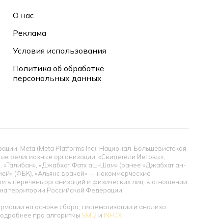
О нас
Реклама
Условия использования
Политика об обработке
персональных данных
ии: Meta (Meta Platforms Inc), Национал-Большевистская
тные религиозные организации, «Свидетели Иеговы»,
», «Талибан», «Джабхат Фатх аш-Шам» (ранее «Джабхат ан-
цией» (ФБК), «Альянс врачей» — некоммерческие
 в перечень организаций и физических лиц, в отношении
ы на территории Российской Федерации.
мации на основе сбора, систематизации и анализа
 Подробнее про алгоритмы
SMI2
и
INFOX