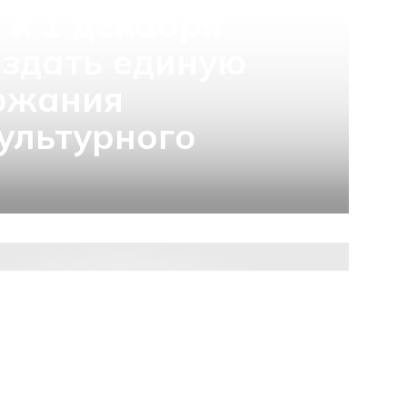
 к 1 декабря
здать единую
ржания
ультурного