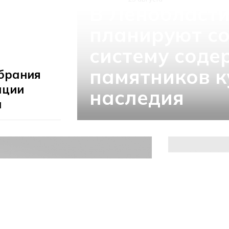
В Ленобласти
планируют со
систему соде
памятников к
брания
ации
наследия
а