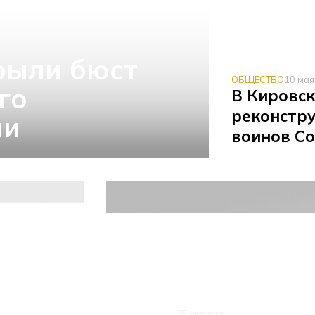
рыли бюст
ОБЩЕСТВО
10 мая
го
В Кировс
реконстр
ии
воинов С
ОБЩЕСТВО
25 августа