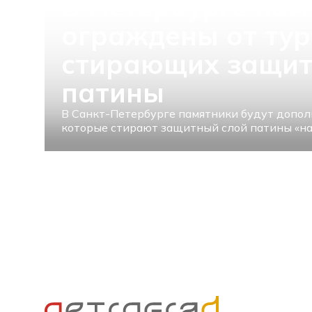
В Петербурге пам
ограждены от тур
стирающих защит
патины
В Санкт-Петербурге памятники будут допол
которые стирают защитный слой патины «на 