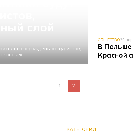
ятники будут
истов,
ный слой
ОБЩЕСТВО
20 ап
В Польше
нительно ограждены от туристов,
Красной 
счастье».
‹
1
2
›
КАТЕГОРИИ