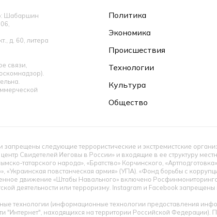
Политика
ор: Шабаршин
06,
Экономика
., д. 60, литера
Происшествия
е связи,
Технологии
оскомнадзор).
ельна.
Культура
оммерческой
Общество
 запрещены следующие террористические и экстремистские организац
 центр Свидетелей Иеговы в России» и входящие в ее структуру мес
ымско-татарского народа», «Братство» Корчинского, «Артподготовка
», «Украинская повстанческая армия» (УПА). «Фонд борьбы с корруп
енное движение «Штабы Навального» включено Росфинмониторингом
тской деятельности или терроризму. Instagram и Facebook запрещен
ые технологии (информационные технологии предоставления инфор
ти "Интернет", находящихся на территории Российской Федерации).