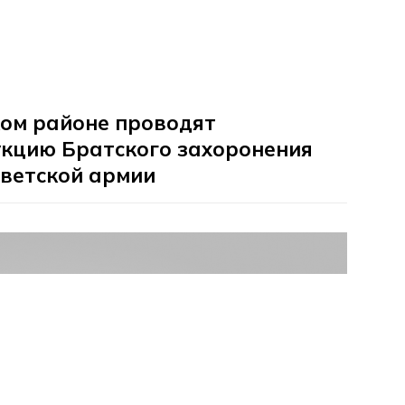
ком районе проводят
укцию Братского захоронения
оветской армии