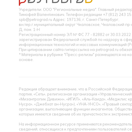
Учредители: ООО "Региональные медиа". Главный редакт
Тимофей Валентинович. Телефон редакции +7 (812) 243 15 
spb@petrograd.ru Адрес: 197136, г. Санкт-Петербург,
вн.тер.г.муниципальный округ Чкаловское, Чкаловский пр-кт
Д, пом. 1-Н
Регистрационный номер ЭЛ № ФС 77 - 82882 от 30.03.2022
зарегистрирован Федеральной службой по надзору в сфер
информационных технологий и массовых коммуникаций (Р
При цитировании сайта гиперссылка на petrograd.ru обязат
* Материалы в рубрике "Пресс-релизы" размещаются на к
основе.
Редакция обращает внимание, что в Российской Федерации
партия, «Сеть», религиозная организация «Управленческий
«Мизантропик Дивижн», «ИГИЛ», «Аль-Каида», «Меджлис кр
Нусра», «Джебхат ан-Нусра»), «УНА-УНСО», «Правый сектор
организации, выполняющие функции иноагентов. Обществ
которых имеются сведения об их причастности к экстремис
На информационном ресурсе применяются рекомендательн
сведений, относящихся к предпочтениям пользователей се