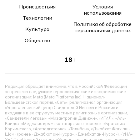
Происшествия
Условия
использования
Технологии
Политика об обработке
Культура
персональных данных
Общество
18+
Редакция обращает внимание, что в Российской Федерации
запрещены следующие террористические и экстремистские
организации: Meta (Meta Platforms Inc), Национал-
Большевистская партия, «Сеть», религиозная организация
«Управленческий центр Свидетелей Иеговы в России» и
входящие в ее структуру местные религиозные организации,
«Свидетели Иеговы», «Мизантропик Дивижн», «ИГИЛ», «Аль-
Каида», «Меджлис крымско-татарского народа», «Братство»
Корчинского, «Артподготовка», «Талибан», «Джабхат Фатх аш-
Шам» (ранее «Джабхат ан-Нусра», «Джебхат ан-Нусра»), «УНА-
УНСО», «Правый сектор», «Украинская повстанческая армия»