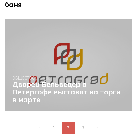
баня
ОБЩЕСТВО
9 января
Дворец Бельведер в
Петергофе выставят на торги
в марте
‹
1
2
3
›