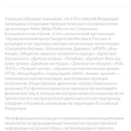
Редакция обращает внимание, что в Российской Федерации
запрещены следующие террористические и экстремистские
организации: Meta (Meta Platforms Inc), Национал-
Большевистская партия, «Сеть», религиозная организация
«Управленческий центр Свидетелей Иеговы в России» и
входящие в ее структуру местные религиозные организации,
«Свидетели Иеговы», «Мизантропик Дивижн», «ИГИЛ», «Аль-
Каида», «Меджлис крымско-татарского народа», «Братство»
Корчинского, «Артподготовка», «Талибан», «Джабхат Фатх аш-
Шам» (ранее «Джабхат ан-Нусра», «Джебхат ан-Нусра»), «УНА-
УНСО», «Правый сектор», «Украинская повстанческая армия»
(УПА). «Фонд борьбы с коррупцией» (ФБК), «Альянс врачей» —
некоммерческие организации, выполняющие функции
иноагентов. Общественное движение «Штабы Навального»
включено Росфинмониторингом в перечень организаций и
физических лиц, в отношении которых имеются сведения об их
причастности к экстремистской деятельности или терроризму.
Instagram и Facebook запрещены на территории Российской
Федерации.
На информационном ресурсе применяются рекомендательные
технологии (информационные технологии предоставления
информации на основе сбора, систематизации и анализа