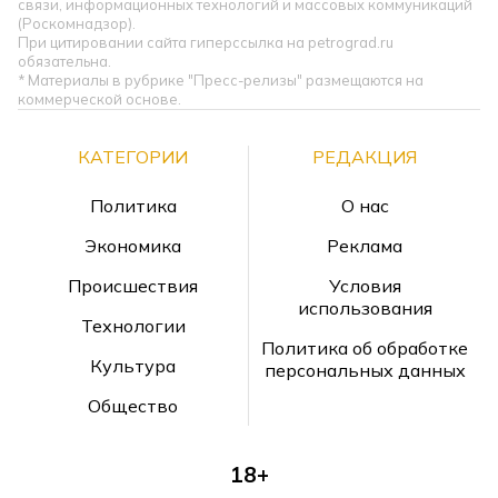
связи, информационных технологий и массовых коммуникаций
(Роскомнадзор).
При цитировании сайта гиперссылка на petrograd.ru
обязательна.
* Материалы в рубрике "Пресс-релизы" размещаются на
коммерческой основе.
КАТЕГОРИИ
РЕДАКЦИЯ
Политика
О нас
Экономика
Реклама
Происшествия
Условия
использования
Технологии
Политика об обработке
Культура
персональных данных
Общество
18+