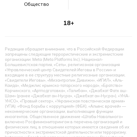
Общество
18+
Редакция обращает внимание, что в Российской Федерации
запрещены следующие террористические и экстремистские
организации: Meta (Meta Platforms Inc), Национал-
Большевистская партия, «Сеть», религиозная организация
«Управленческий центр Свидетелей Иеговы в России» и
входящие в ее структуру местные религиозные организации,
«Свидетели Иеговы», «Мизантропик Дивижн», «ИГИЛ», «Аль-
Каида», «Меджлис крымско-татарского народа», «Братство»
Корчинского, «Артподготовка», «Талибан», «Джабхат Фатх аш-
Шам» (ранее «Джабхат ан-Нусра», «Джебхат ан-Нусра»), «УНА-
УНСО», «Правый сектор», «Украинская повстанческая армия»
(УПА). «Фонд борьбы с коррупцией» (ФБК), «Альянс врачей» —
некоммерческие организации, выполняющие функции
иноагентов. Общественное движение «Штабы Навального»
включено Росфинмониторингом в перечень организаций и
физических лиц, в отношении которых имеются сведения об их
причастности к экстремистской деятельности или терроризму.