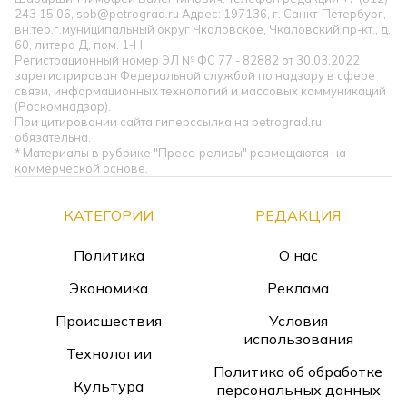
243 15 06, spb@petrograd.ru Адрес: 197136, г. Санкт-Петербург,
вн.тер.г.муниципальный округ Чкаловское, Чкаловский пр-кт., д.
60, литера Д, пом. 1-Н
Регистрационный номер ЭЛ № ФС 77 - 82882 от 30.03.2022
зарегистрирован Федеральной службой по надзору в сфере
связи, информационных технологий и массовых коммуникаций
(Роскомнадзор).
При цитировании сайта гиперссылка на petrograd.ru
обязательна.
* Материалы в рубрике "Пресс-релизы" размещаются на
коммерческой основе.
КАТЕГОРИИ
РЕДАКЦИЯ
Политика
О нас
Экономика
Реклама
Происшествия
Условия
использования
Технологии
Политика об обработке
Культура
персональных данных