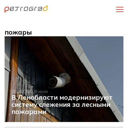
пожары
ОБЩЕСТВО
28 июля
В Ленобласти модернизируют
систему слежения за лесными
пожарами