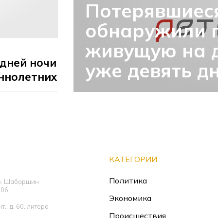
Потерявшиеся
обнаружили п
живущую на 
одней ночи
уже девять д
ннолетних
КАТЕГОРИИ
Политика
ор: Шабаршин
06,
Экономика
., д. 60, литера
Происшествия