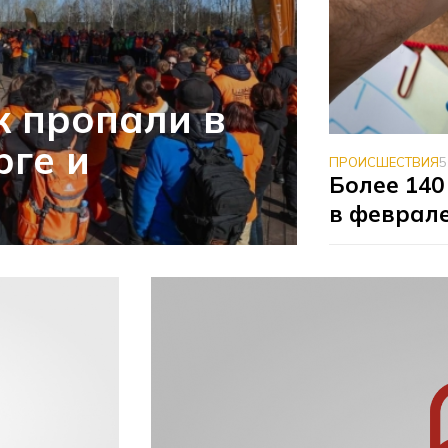
к пропали в
рге и
ПРОИСШЕСТВИЯ
5
Более 140
в феврал