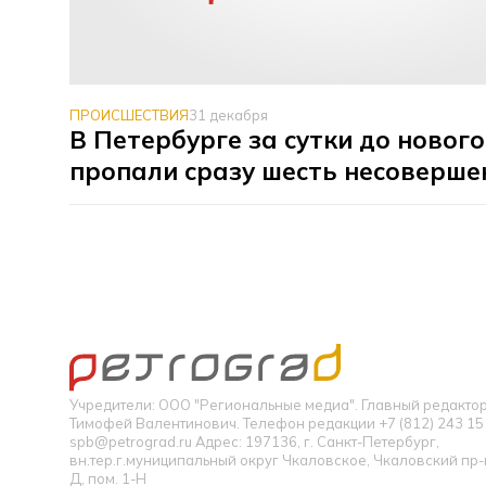
ПРОИСШЕСТВИЯ
31 декабря
В Петербурге за сутки до новог
пропали сразу шесть несоверше
Учредители: ООО "Региональные медиа". Главный редакт
Тимофей Валентинович. Телефон редакции +7 (812) 243 15 
spb@petrograd.ru Адрес: 197136, г. Санкт-Петербург,
вн.тер.г.муниципальный округ Чкаловское, Чкаловский пр-кт
Д, пом. 1-Н