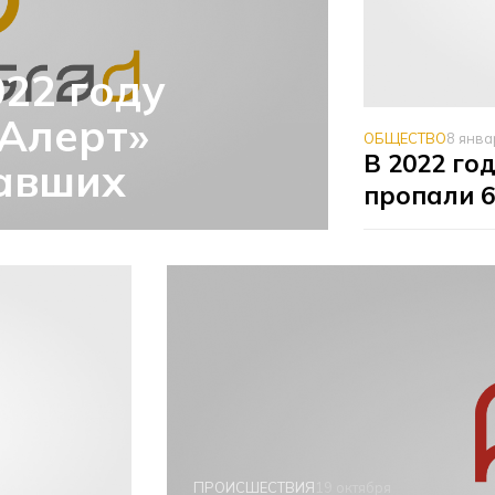
022 году
 Алерт»
ОБЩЕСТВО
8 янва
В 2022 го
павших
пропали 6
ПРОИСШЕСТВИЯ
19 октября