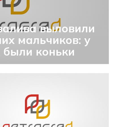
залива выловили
их мальчиков: у
х были коньки