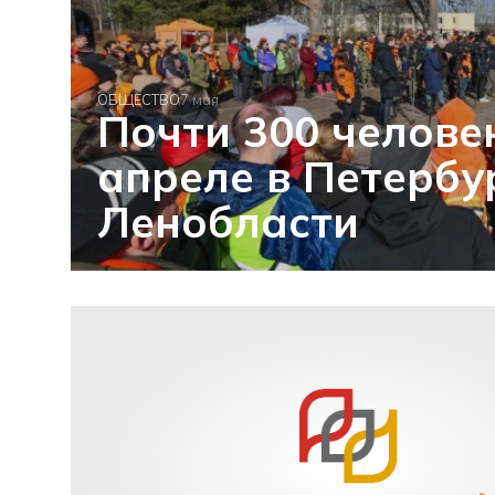
ОБЩЕСТВО
7 мая
Почти 300 челове
апреле в Петербу
Ленобласти