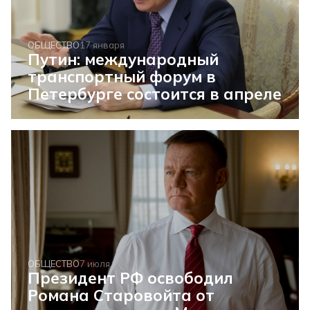
ОБЩЕСТВО
17 января
Путин: международный
транспортный форум в
Петербурге состоится в апреле
ОБЩЕСТВО
7 июля
Президент РФ освободил
Романа Старовойта от