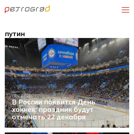
путин
ОБЩЕСТВО
20 июля
В России появится День
хоккея: праздник будут
отмечать 22 декабря