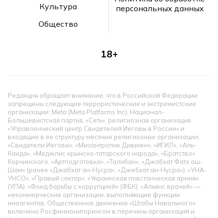
Культура
персональных данных
Общество
18+
Редакция обращает внимание, что в Российской Федерации
запрещены следующие террористические и экстремистские
организации: Meta (Meta Platforms Inc), Национал-
Большевистская партия, «Сеть», религиозная организация
«Управленческий центр Свидетелей Иеговы в России» и
входящие в ее структуру местные религиозные организации,
«Свидетели Иеговы», «Мизантропик Дивижн», «ИГИЛ», «Аль-
Каида», «Меджлис крымско-татарского народа», «Братство»
Корчинского, «Артподготовка», «Талибан», «Джабхат Фатх аш-
Шам» (ранее «Джабхат ан-Нусра», «Джебхат ан-Нусра»), «УНА-
УНСО», «Правый сектор», «Украинская повстанческая армия»
(УПА). «Фонд борьбы с коррупцией» (ФБК), «Альянс врачей» —
некоммерческие организации, выполняющие функции
иноагентов. Общественное движение «Штабы Навального»
включено Росфинмониторингом в перечень организаций и