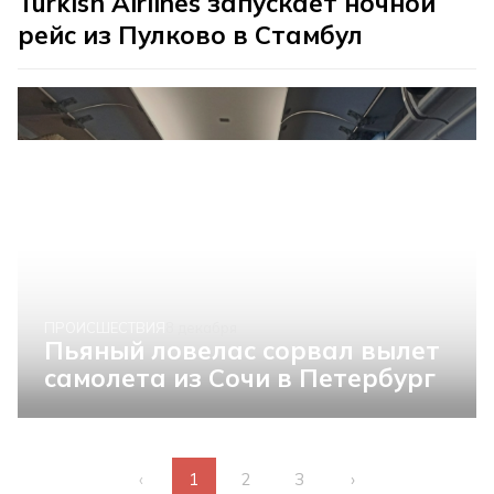
Turkish Airlines запускает ночной
рейс из Пулково в Стамбул
ПРОИСШЕСТВИЯ
8 декабря
Пьяный ловелас сорвал вылет
самолета из Сочи в Петербург
‹
1
2
3
›