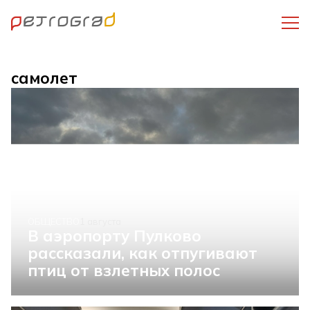
самолет
ОБЩЕСТВО
1 августа
В аэропорту Пулково
рассказали, как отпугивают
птиц от взлетных полос