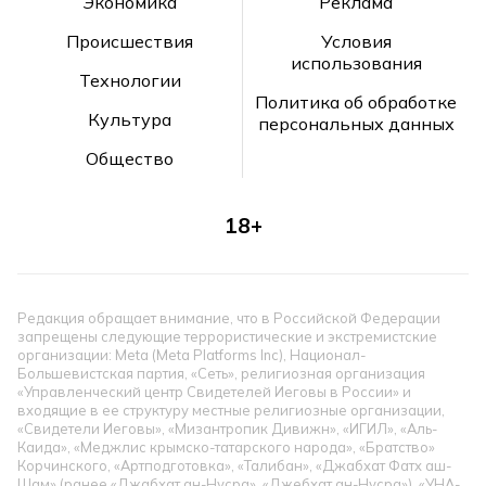
Экономика
Реклама
Происшествия
Условия
использования
Технологии
Политика об обработке
Культура
персональных данных
Общество
18+
Редакция обращает внимание, что в Российской Федерации
запрещены следующие террористические и экстремистские
организации: Meta (Meta Platforms Inc), Национал-
Большевистская партия, «Сеть», религиозная организация
«Управленческий центр Свидетелей Иеговы в России» и
входящие в ее структуру местные религиозные организации,
«Свидетели Иеговы», «Мизантропик Дивижн», «ИГИЛ», «Аль-
Каида», «Меджлис крымско-татарского народа», «Братство»
Корчинского, «Артподготовка», «Талибан», «Джабхат Фатх аш-
Шам» (ранее «Джабхат ан-Нусра», «Джебхат ан-Нусра»), «УНА-