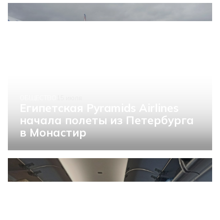
ОБЩЕСТВО
15 июля
Египетская Pyramids Airlines
начала полеты из Петербурга
в Монастир