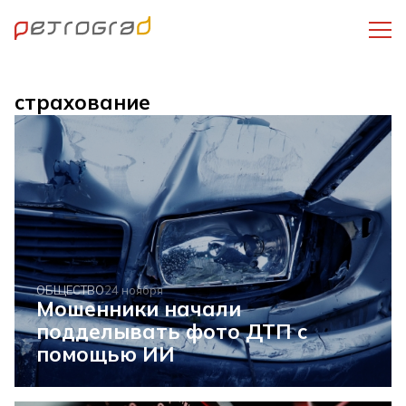
страхование
ОБЩЕСТВО
24 ноября
Мошенники начали
подделывать фото ДТП с
помощью ИИ