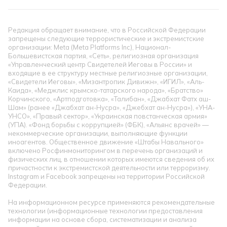
Редакция обращает внимание, что в Российской Федерации
запрещены следующие террористические и экстремистские
организации: Meta (Meta Platforms Inc), Национал-
Большевистская партия, «Сеть», религиозная организация
«Управленческий центр Свидетелей Иеговы в России» и
входящие в ее структуру местные религиозные организации,
«Свидетели Иеговы», «Мизантропик Дивижн», «ИГИЛ», «Аль-
Каида», «Меджлис крымско-татарского народа», «Братство»
Корчинского, «Артподготовка», «Талибан», «Джабхат Фатх аш-
Шам» (ранее «Джабхат ан-Нусра», «Джебхат ан-Нусра»), «УНА-
УНСО», «Правый сектор», «Украинская повстанческая армия»
(УПА). «Фонд борьбы с коррупцией» (ФБК), «Альянс врачей» —
некоммерческие организации, выполняющие функции
иноагентов. Общественное движение «Штабы Навального»
включено Росфинмониторингом в перечень организаций и
физических лиц, в отношении которых имеются сведения об их
причастности к экстремистской деятельности или терроризму.
Instagram и Facebook запрещены на территории Российской
Федерации.
На информационном ресурсе применяются рекомендательные
технологии (информационные технологии предоставления
информации на основе сбора, систематизации и анализа