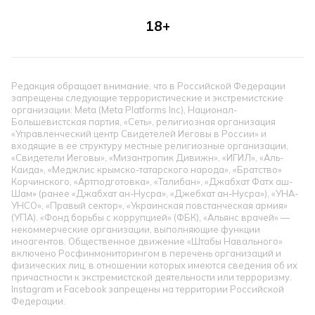
18+
Редакция обращает внимание, что в Российской Федерации
запрещены следующие террористические и экстремистские
организации: Meta (Meta Platforms Inc), Национал-
Большевистская партия, «Сеть», религиозная организация
«Управленческий центр Свидетелей Иеговы в России» и
входящие в ее структуру местные религиозные организации,
«Свидетели Иеговы», «Мизантропик Дивижн», «ИГИЛ», «Аль-
Каида», «Меджлис крымско-татарского народа», «Братство»
Корчинского, «Артподготовка», «Талибан», «Джабхат Фатх аш-
Шам» (ранее «Джабхат ан-Нусра», «Джебхат ан-Нусра»), «УНА-
УНСО», «Правый сектор», «Украинская повстанческая армия»
(УПА). «Фонд борьбы с коррупцией» (ФБК), «Альянс врачей» —
некоммерческие организации, выполняющие функции
иноагентов. Общественное движение «Штабы Навального»
включено Росфинмониторингом в перечень организаций и
физических лиц, в отношении которых имеются сведения об их
причастности к экстремистской деятельности или терроризму.
Instagram и Facebook запрещены на территории Российской
Федерации.