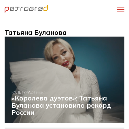
Татьяна Буланова
КУЛЬТУРА
24 июня
«Королева дуэтов»: Татьяна
Буланова установила рекорд
России