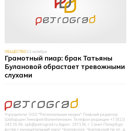
ОБЩЕСТВО
12 октября
Грамотный пиар: брак Татьяны
Булановой обрастает тревожными
слухами
Учредители: ООО "Региональные медиа". Главный редактор:
Шабаршин Тимофей Валентинович. Телефон редакции +7 (812)
243 15 06, spb@petrograd.ru Адрес: 197136, г. Санкт-Петербург,
вн.тер.г.муниципальный округ Чкаловское, Чкаловский пр-кт., д.