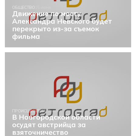
ОБЩЕСТВО
15 июня
Движение по мосту
Александра Невского будет
перекрыто из-за съемок
фильма
ПРОИСШЕСТВИЯ
17 мая
В Новгородской области
осудят австрийца за
взяточничество