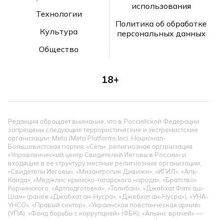
использования
Технологии
Политика об обработке
Культура
персональных данных
Общество
18+
Редакция обращает внимание, что в Российской Федерации
запрещены следующие террористические и экстремистские
организации: Meta (Meta Platforms Inc), Национал-
Большевистская партия, «Сеть», религиозная организация
«Управленческий центр Свидетелей Иеговы в России» и
входящие в ее структуру местные религиозные организации,
«Свидетели Иеговы», «Мизантропик Дивижн», «ИГИЛ», «Аль-
Каида», «Меджлис крымско-татарского народа», «Братство»
Корчинского, «Артподготовка», «Талибан», «Джабхат Фатх аш-
Шам» (ранее «Джабхат ан-Нусра», «Джебхат ан-Нусра»), «УНА-
УНСО», «Правый сектор», «Украинская повстанческая армия»
(УПА). «Фонд борьбы с коррупцией» (ФБК), «Альянс врачей» —