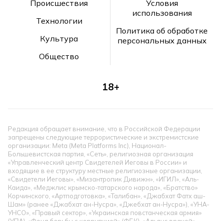
Происшествия
Условия
использования
Технологии
Политика об обработке
Культура
персональных данных
Общество
18+
Редакция обращает внимание, что в Российской Федерации
запрещены следующие террористические и экстремистские
организации: Meta (Meta Platforms Inc), Национал-
Большевистская партия, «Сеть», религиозная организация
«Управленческий центр Свидетелей Иеговы в России» и
входящие в ее структуру местные религиозные организации,
«Свидетели Иеговы», «Мизантропик Дивижн», «ИГИЛ», «Аль-
Каида», «Меджлис крымско-татарского народа», «Братство»
Корчинского, «Артподготовка», «Талибан», «Джабхат Фатх аш-
Шам» (ранее «Джабхат ан-Нусра», «Джебхат ан-Нусра»), «УНА-
УНСО», «Правый сектор», «Украинская повстанческая армия»