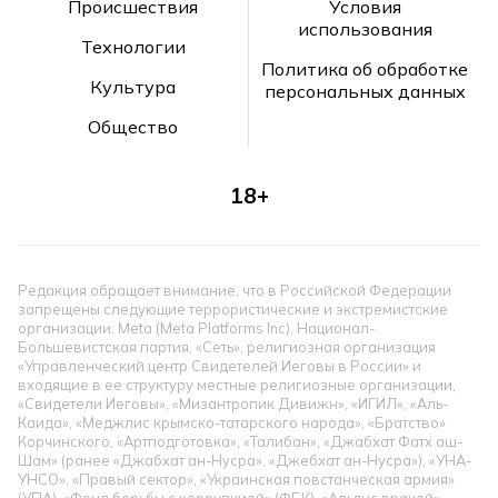
Происшествия
Условия
использования
Технологии
Политика об обработке
Культура
персональных данных
Общество
18+
Редакция обращает внимание, что в Российской Федерации
запрещены следующие террористические и экстремистские
организации: Meta (Meta Platforms Inc), Национал-
Большевистская партия, «Сеть», религиозная организация
«Управленческий центр Свидетелей Иеговы в России» и
входящие в ее структуру местные религиозные организации,
«Свидетели Иеговы», «Мизантропик Дивижн», «ИГИЛ», «Аль-
Каида», «Меджлис крымско-татарского народа», «Братство»
Корчинского, «Артподготовка», «Талибан», «Джабхат Фатх аш-
Шам» (ранее «Джабхат ан-Нусра», «Джебхат ан-Нусра»), «УНА-
УНСО», «Правый сектор», «Украинская повстанческая армия»