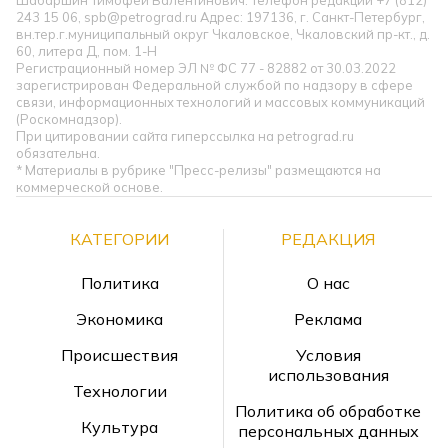
Шабаршин Тимофей Валентинович. Телефон редакции +7 (812)
243 15 06, spb@petrograd.ru Адрес: 197136, г. Санкт-Петербург,
вн.тер.г.муниципальный округ Чкаловское, Чкаловский пр-кт., д.
60, литера Д, пом. 1-Н
Регистрационный номер ЭЛ № ФС 77 - 82882 от 30.03.2022
зарегистрирован Федеральной службой по надзору в сфере
связи, информационных технологий и массовых коммуникаций
(Роскомнадзор).
При цитировании сайта гиперссылка на petrograd.ru
обязательна.
* Материалы в рубрике "Пресс-релизы" размещаются на
коммерческой основе.
КАТЕГОРИИ
РЕДАКЦИЯ
Политика
О нас
Экономика
Реклама
Происшествия
Условия
использования
Технологии
Политика об обработке
Культура
персональных данных