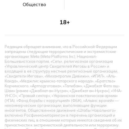
Общество
18+
Редакция обращает внимание, что в Российской Федерации
запрещены следующие террористические и экстремистские
организации: Meta (Meta Platforms Inc), Национал-
Большевистская партия, «Сеть», религиозная организация
«Управленческий центр Свидетелей Иеговы в России» и
входящие в ее структуру местные религиозные организации,
«Свидетели Иеговы», «Мизантропик Дивижн», «ИГИЛ», «Аль-
Каида», «Меджлис крымско-татарского народа», «Братство»
Корчинского, «Артподготовка», «Талибан», «Джабхат Фатх аш-
Шам» (ранее «Джабхат ан-Нусра», «Джебхат ан-Нусра»), «УНА-
УНСО», «Правый сектор», «Украинская повстанческая армия»
(УПА). «Фонд борьбы с коррупцией» (ФБК), «Альянс врачей» —
некоммерческие организации, выполняющие функции
иноагентов. Общественное движение «Штабы Навального»
включено Росфинмониторингом в перечень организаций и
физических лиц, в отношении которых имеются сведения об их
причастности к экстремистской деятельности или терроризму.