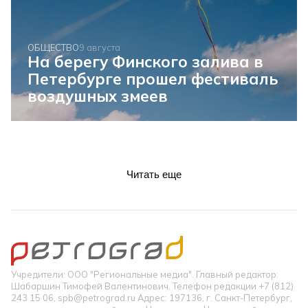
ОБЩЕСТВО
9 августа
На берегу Финского залива в
Петербурге прошел фестиваль
воздушных змеев
Читать еще
Учредители: ООО "Региональные медиа". Главный редактор:
Шабаршин Тимофей Валентинович. Телефон редакции +7 (812)
243 15 06, spb@petrograd.ru Адрес: 197136, г. Санкт-Петербург,