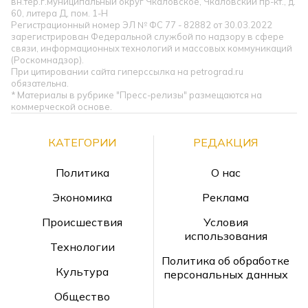
вн.тер.г.муниципальный округ Чкаловское, Чкаловский пр-кт., д.
60, литера Д, пом. 1-Н
Регистрационный номер ЭЛ № ФС 77 - 82882 от 30.03.2022
зарегистрирован Федеральной службой по надзору в сфере
связи, информационных технологий и массовых коммуникаций
(Роскомнадзор).
При цитировании сайта гиперссылка на petrograd.ru
обязательна.
* Материалы в рубрике "Пресс-релизы" размещаются на
коммерческой основе.
КАТЕГОРИИ
РЕДАКЦИЯ
Политика
О нас
Экономика
Реклама
Происшествия
Условия
использования
Технологии
Политика об обработке
Культура
персональных данных
Общество