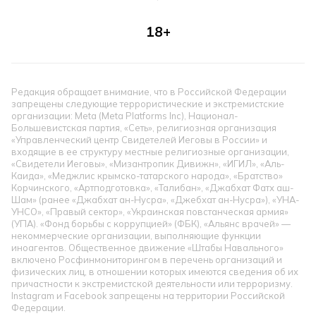
18+
Редакция обращает внимание, что в Российской Федерации
запрещены следующие террористические и экстремистские
организации: Meta (Meta Platforms Inc), Национал-
Большевистская партия, «Сеть», религиозная организация
«Управленческий центр Свидетелей Иеговы в России» и
входящие в ее структуру местные религиозные организации,
«Свидетели Иеговы», «Мизантропик Дивижн», «ИГИЛ», «Аль-
Каида», «Меджлис крымско-татарского народа», «Братство»
Корчинского, «Артподготовка», «Талибан», «Джабхат Фатх аш-
Шам» (ранее «Джабхат ан-Нусра», «Джебхат ан-Нусра»), «УНА-
УНСО», «Правый сектор», «Украинская повстанческая армия»
(УПА). «Фонд борьбы с коррупцией» (ФБК), «Альянс врачей» —
некоммерческие организации, выполняющие функции
иноагентов. Общественное движение «Штабы Навального»
включено Росфинмониторингом в перечень организаций и
физических лиц, в отношении которых имеются сведения об их
причастности к экстремистской деятельности или терроризму.
Instagram и Facebook запрещены на территории Российской
Федерации.